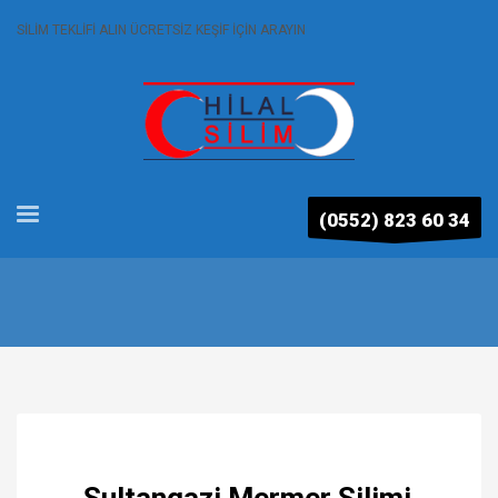
SİLİM TEKLİFİ ALIN ÜCRETSİZ KEŞİF İÇİN ARAYIN
(0552) 823 60 34