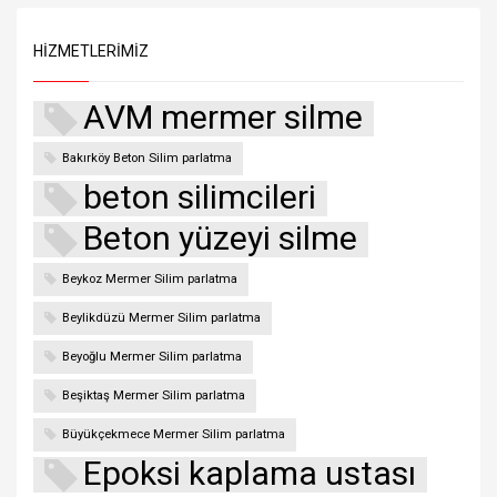
HIZMETLERIMIZ
AVM mermer silme
Bakırköy Beton Silim parlatma
beton silimcileri
Beton yüzeyi silme
Beykoz Mermer Silim parlatma
Beylikdüzü Mermer Silim parlatma
Beyoğlu Mermer Silim parlatma
Beşiktaş Mermer Silim parlatma
Büyükçekmece Mermer Silim parlatma
Epoksi kaplama ustası