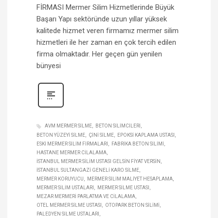
FİRMASI Mermer Silim Hizmetlerinde Büyük
Başarı Yapı sektöründe uzun yıllar yüksek
kalitede hizmet veren firmamız mermer silim
hizmetleri ile her zaman en çok tercih edilen
firma olmaktadır. Her geçen gün yenilen
bünyesi
AVM MERMER SILME
BETON SILIMCILERI
BETON YÜZEYI SILME
ÇINI SILME
EPOKSI KAPLAMA USTASI
ESKI MERMER SILIM FIRMALARI
FABRIKA BETON SILIMI
HASTANE MERMER CILALAMA
İSTANBUL MERMER SILIM USTASI GELSIN FIYAT VERSIN
İSTANBUL SULTANGAZI GENELI KARO SILME
MERMER KORUYUCU
MERMER SILIM MALIYET HESAPLAMA
MERMER SILIM USTALARI
MERMER SILME USTASI
MEZAR MERMERI PARLATMA VE CILALAMA
OTEL MERMER SILME USTASI
OTOPARK BETON SILIMI
PALEDYEN SILME USTALARI