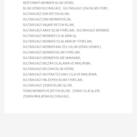
RESTORANT MERMERI SILIM USTASI
SILIM USTASI SULTANGAZI
SULTANGAZI ÇINI SILME FIYATI
SULTANGAZI ESKI BETON SILIMI
SULTANGAZI ESKI MERMER SILIM
SULTANGAZI INŞAAT BETON SILIMI
SULTANGAZI KARO SILIM FIYATLARI
SULTANGAZI MERMER
SULTANGAZI MERMER CILALAMA IŞI
SULTANGAZI MERMER CILALAMA M² FIYATLARI
SULTANGAZI MERMER KALITELI SILIM USTASI HESAPLI
SULTANGAZI MERMER SILIMI FIYATLARI
SULTANGAZI MERMER SILME MAKINASI
SULTANGAZI MEZAR CILALAMA VE PARLATMA
SULTANGAZI MOZAIK SILIM USTASI
SULTANGAZI MUTFAK TEZGAHI CILA VE PARLATMA
SULTANGAZI PALEDYEN SILME FIYATLARI
SULTANGAZI ZEMIN SILME IŞLERI
TERAS MERMER VE BETON SILIMI
ZEMIN CILA IŞLERI
ZEMIN PARLATMA SULTANGAZI