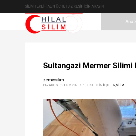
SİLİM TEKLİFİ ALIN ÜCRETSİZ KEŞİF İÇİN ARAYIN
Ana 
Sultangazi Mermer Silimi
zeminsilim
PAZARTESI, 19 EKIM 2020
/
PUBLISHED IN
İLÇELER
,
SİLİM