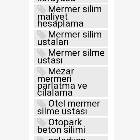
Mermer silim
maliyet
hesaplama
Mermer silim
ustaları
Mermer silme
ustası
Mezar
mermeri
parlatma ve
cilalama
Otel mermer
silme ustası
Otopark
beton silimi