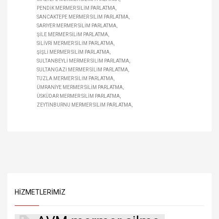
PENDIK MERMER SILIM PARLATMA
SANCAKTEPE MERMER SILIM PARLATMA
SARIYER MERMER SILIM PARLATMA
ŞILE MERMER SILIM PARLATMA
SILIVRI MERMER SILIM PARLATMA
ŞIŞLI MERMER SILIM PARLATMA
SULTANBEYLI MERMER SILIM PARLATMA
SULTANGAZI MERMER SILIM PARLATMA
TUZLA MERMER SILIM PARLATMA
ÜMRANIYE MERMER SILIM PARLATMA
ÜSKÜDAR MERMER SILIM PARLATMA
ZEYTINBURNU MERMER SILIM PARLATMA
HIZMETLERIMIZ