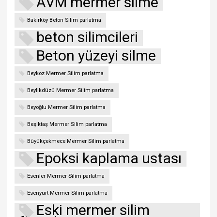
AVM mermer silme
Bakırköy Beton Silim parlatma
beton silimcileri
Beton yüzeyi silme
Beykoz Mermer Silim parlatma
Beylikdüzü Mermer Silim parlatma
Beyoğlu Mermer Silim parlatma
Beşiktaş Mermer Silim parlatma
Büyükçekmece Mermer Silim parlatma
Epoksi kaplama ustası
Esenler Mermer Silim parlatma
Esenyurt Mermer Silim parlatma
Eski mermer silim