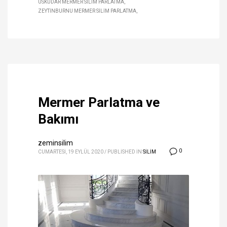
ÜSKÜDAR MERMER SILIM PARLATMA
ZEYTINBURNU MERMER SILIM PARLATMA
Mermer Parlatma ve
Bakımı
zeminsilim
0
CUMARTESI, 19 EYLÜL 2020
/
PUBLISHED IN
SİLİM