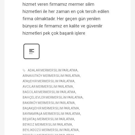
hizmet veren firmamız mermer silim
hizmetleri ile her zaman en çok tercih edilen
firma olmaktadır. Her geçen gün yenilen
bünyesi ile firmamız en kalite ve güvenilir
hizmetleri pek çok başarılı işlere
ADALAR MERMER SILIM PARLATMA
ARNAVUTKÖY MERMER SILIM PARLATMA
ATAŞEHIR MERMER SILIM PARLATMA
AVCILAR MERMER SILIM PARLATMA
BAĞCILAR MERMER SILIM PARLATMA
BAHÇELIEVLER MERMER SILIM PARLATMA
BAKIRKÖY MERMER SILIM PARLATMA
BAŞAKŞEHIR MERMER SILIM PARLATMA
BAYRAMPAŞA MERMER SILIM PARLATMA
BEŞIKTAŞ MERMER SILIM PARLATMA
BEYKOZ MERMER SILIM PARLATMA
BEYLIKDÜZÜ MERMER SILIM PARLATMA