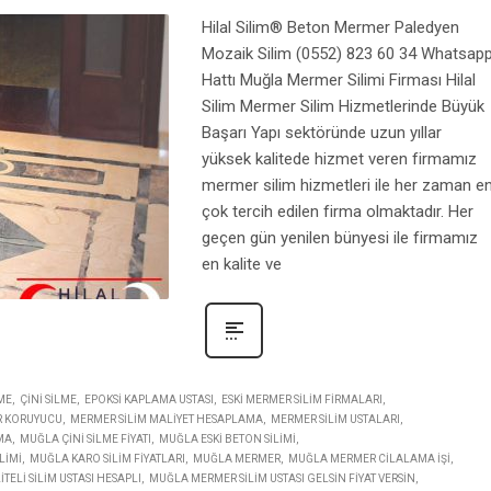
Hilal Silim® Beton Mermer Paledyen
Mozaik Silim (0552) 823 60 34 Whatsap
Hattı Muğla Mermer Silimi Firması Hilal
Silim Mermer Silim Hizmetlerinde Büyük
Başarı Yapı sektöründe uzun yıllar
yüksek kalitede hizmet veren firmamız
mermer silim hizmetleri ile her zaman e
çok tercih edilen firma olmaktadır. Her
geçen gün yenilen bünyesi ile firmamız
en kalite ve
ME
ÇINI SILME
EPOKSI KAPLAMA USTASI
ESKI MERMER SILIM FIRMALARI
 KORUYUCU
MERMER SILIM MALIYET HESAPLAMA
MERMER SILIM USTALARI
MA
MUĞLA ÇINI SILME FIYATI
MUĞLA ESKI BETON SILIMI
LIMI
MUĞLA KARO SILIM FIYATLARI
MUĞLA MERMER
MUĞLA MERMER CILALAMA IŞI
ELI SILIM USTASI HESAPLI
MUĞLA MERMER SILIM USTASI GELSIN FIYAT VERSIN