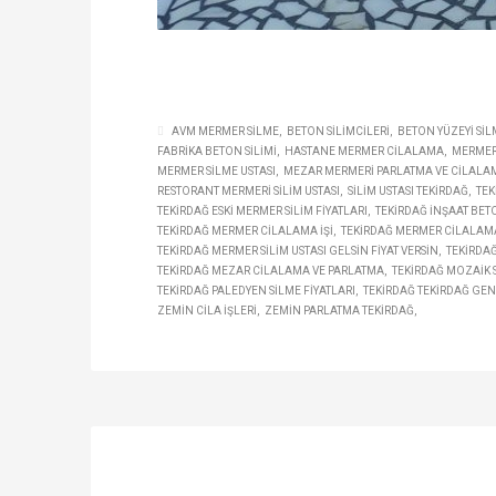
AVM MERMER SILME
BETON SILIMCILERI
BETON YÜZEYI SIL
FABRIKA BETON SILIMI
HASTANE MERMER CILALAMA
MERMER
MERMER SILME USTASI
MEZAR MERMERI PARLATMA VE CILALA
RESTORANT MERMERI SILIM USTASI
SILIM USTASI TEKIRDAĞ
TEK
TEKIRDAĞ ESKI MERMER SILIM FIYATLARI
TEKIRDAĞ INŞAAT BETO
TEKIRDAĞ MERMER CILALAMA IŞI
TEKIRDAĞ MERMER CILALAMA
TEKIRDAĞ MERMER SILIM USTASI GELSIN FIYAT VERSIN
TEKIRDAĞ
TEKIRDAĞ MEZAR CILALAMA VE PARLATMA
TEKIRDAĞ MOZAIK S
TEKIRDAĞ PALEDYEN SILME FIYATLARI
TEKIRDAĞ TEKIRDAĞ GEN
ZEMIN CILA IŞLERI
ZEMIN PARLATMA TEKIRDAĞ