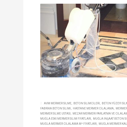
AVM MERMER SILME
BETON SILIMCILERI
BETON YÜZEYI SIL
FABRIKA BETON SILIMI
HASTANE MERMER CILALAMA
MERMER
MERMER SILME USTASI
MEZAR MERMERI PARLATMA VE CILALA
MUĞLA ESKI MERMER SILIM FIYATLARI
MUĞLA INŞAAT BETON SI
MUĞLA MERMER CILALAMA M² FIYATLARI
MUĞLA MERMER KALIT