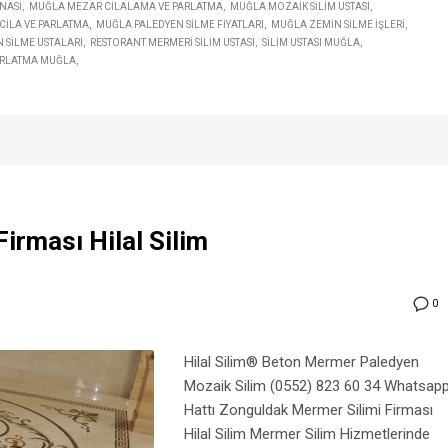
NASI
MUĞLA MEZAR CILALAMA VE PARLATMA
MUĞLA MOZAIK SILIM USTASI
CILA VE PARLATMA
MUĞLA PALEDYEN SILME FIYATLARI
MUĞLA ZEMIN SILME IŞLERI
 SILME USTALARI
RESTORANT MERMERI SILIM USTASI
SILIM USTASI MUĞLA
ARLATMA MUĞLA
irması Hilal Silim
0
Hilal Silim® Beton Mermer Paledyen
Mozaik Silim (0552) 823 60 34 Whatsap
Hattı Zonguldak Mermer Silimi Firması
Hilal Silim Mermer Silim Hizmetlerinde