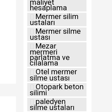
maliyet
hesaplama
Mermer silim
ustaları
Mermer silme
ustası
Mezar
mermeri
parlatma ve
cilalama
Otel mermer
silme ustası
Otopark beton
silimi
paledyen
silme ustaları