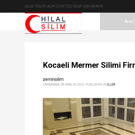
SİLİM TEKLİFİ ALIN ÜCRETSİZ KEŞİF İÇİN ARAYIN
Ana 
Kocaeli Mermer Silimi Firm
zeminsilim
ÇARŞAMBA, 09 ARALIK 2020
/
PUBLISHED IN
ILLER