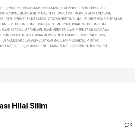
ME
ÇINI SILME
EPOKSI KAPLAMA USTASI
ESKI MERMER SILIM FIRMALARI
 KORUYUCU
MERMER SILIM MALIYET HESAPLAMA
MERMER SILIM USTALARI
MA
OTEL MERMER SILME USTASI
OTOPARK BETON SILIMI
PALEDYEN SILME USTALARI
ERMER VE BETON SILIMI
UŞAK ÇINI SILME FIYATI
UŞAK ESKI BETON SILIMI
UŞAK KARO SILIM FIYATLARI
UŞAK MERMER
UŞAK MERMER CILALAMA IŞI
 SILIM USTASI HESAPLI
UŞAK MERMER SILIM USTASI GELSIN FIYAT VERSIN
I
UŞAK MEZAR CILALAMA VE PARLATMA
UŞAK MOZAIK SILIM USTASI
ME FIYATLARI
UŞAK UŞAK GENELI KARO SILME
UŞAK ZEMIN SILME IŞLERI
sı Hilal Silim
0