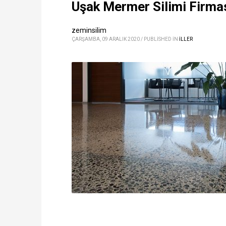
Uşak Mermer Silimi Firması
zeminsilim
ÇARŞAMBA, 09 ARALIK 2020
/
PUBLISHED IN
ILLER