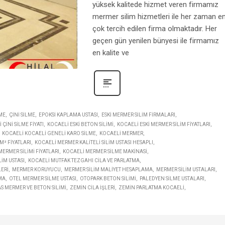
yüksek kalitede hizmet veren firmamız
mermer silim hizmetleri ile her zaman e
çok tercih edilen firma olmaktadır. Her
geçen gün yenilen bünyesi ile firmamız
en kalite ve
ME
ÇINI SILME
EPOKSI KAPLAMA USTASI
ESKI MERMER SILIM FIRMALARI
 ÇINI SILME FIYATI
KOCAELI ESKI BETON SILIMI
KOCAELI ESKI MERMER SILIM FIYATLARI
KOCAELI KOCAELI GENELI KARO SILME
KOCAELI MERMER
² FIYATLARI
KOCAELI MERMER KALITELI SILIM USTASI HESAPLI
ERMER SILIMI FIYATLARI
KOCAELI MERMER SILME MAKINASI
IM USTASI
KOCAELI MUTFAK TEZGAHI CILA VE PARLATMA
LERI
MERMER KORUYUCU
MERMER SILIM MALIYET HESAPLAMA
MERMER SILIM USTALARI
MA
OTEL MERMER SILME USTASI
OTOPARK BETON SILIMI
PALEDYEN SILME USTALARI
S MERMER VE BETON SILIMI
ZEMIN CILA IŞLERI
ZEMIN PARLATMA KOCAELI