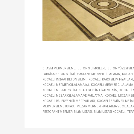
AVM MERMER SILME
BETON SILIMCILERI
BETON YÜZEYI SIL
FABRIKA BETON SILIMI
HASTANE MERMER CILALAMA
KOCAELI
KOCAELI INŞAAT BETON SILIMI
KOCAELI KARO SILIM FIYATLARI
KOCAELI MERMER CILALAMA IŞI
KOCAELI MERMER CILALAMA M
KOCAELI MERMER SILIM USTASI GELSIN FIYAT VERSIN
KOCAELI M
KOCAELI MEZAR CILALAMA VE PARLATMA
KOCAELI MOZAIK SIL
KOCAELI PALEDYEN SILME FIYATLARI
KOCAELI ZEMIN SILME IŞ
MERMER SILME USTASI
MEZAR MERMERI PARLATMA VE CILALA
RESTORANT MERMERI SILIM USTASI
SILIM USTASI KOCAELI
TERA