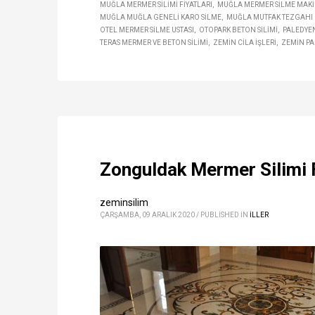
MUĞLA MERMER SILIMI FIYATLARI
MUĞLA MERMER SILME MAKI
MUĞLA MUĞLA GENELI KARO SILME
MUĞLA MUTFAK TEZGAHI 
OTEL MERMER SILME USTASI
OTOPARK BETON SILIMI
PALEDYEN
TERAS MERMER VE BETON SILIMI
ZEMIN CILA IŞLERI
ZEMIN P
Zonguldak Mermer Silimi F
zeminsilim
ÇARŞAMBA, 09 ARALIK 2020
/
PUBLISHED IN
ILLER