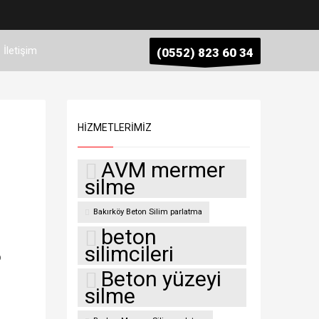
İletişim
(0552) 823 60 34
HIZMETLERIMIZ
AVM mermer
silme
Bakırköy Beton Silim parlatma
beton
silimcileri
p
Beton yüzeyi
silme