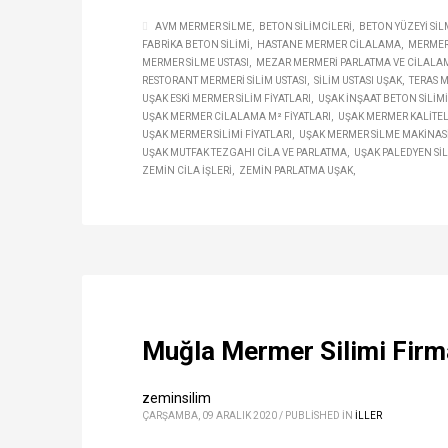
AVM MERMER SILME
BETON SILIMCILERI
BETON YÜZEYI SIL
FABRIKA BETON SILIMI
HASTANE MERMER CILALAMA
MERMER
MERMER SILME USTASI
MEZAR MERMERI PARLATMA VE CILALA
RESTORANT MERMERI SILIM USTASI
SILIM USTASI UŞAK
TERAS M
UŞAK ESKI MERMER SILIM FIYATLARI
UŞAK INŞAAT BETON SILIMI
UŞAK MERMER CILALAMA M² FIYATLARI
UŞAK MERMER KALITELI
UŞAK MERMER SILIMI FIYATLARI
UŞAK MERMER SILME MAKINAS
UŞAK MUTFAK TEZGAHI CILA VE PARLATMA
UŞAK PALEDYEN SIL
ZEMIN CILA IŞLERI
ZEMIN PARLATMA UŞAK
Muğla Mermer Silimi Firma
zeminsilim
ÇARŞAMBA, 09 ARALIK 2020
/
PUBLISHED IN
ILLER