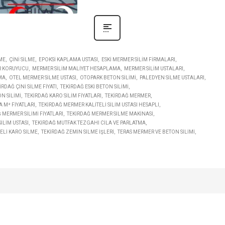
ME
ÇINI SILME
EPOKSI KAPLAMA USTASI
ESKI MERMER SILIM FIRMALARI
 KORUYUCU
MERMER SILIM MALIYET HESAPLAMA
MERMER SILIM USTALARI
MA
OTEL MERMER SILME USTASI
OTOPARK BETON SILIMI
PALEDYEN SILME USTALARI
IRDAĞ ÇINI SILME FIYATI
TEKIRDAĞ ESKI BETON SILIMI
N SILIMI
TEKIRDAĞ KARO SILIM FIYATLARI
TEKIRDAĞ MERMER
 M² FIYATLARI
TEKIRDAĞ MERMER KALITELI SILIM USTASI HESAPLI
 MERMER SILIMI FIYATLARI
TEKIRDAĞ MERMER SILME MAKINASI
ILIM USTASI
TEKIRDAĞ MUTFAK TEZGAHI CILA VE PARLATMA
ELI KARO SILME
TEKIRDAĞ ZEMIN SILME IŞLERI
TERAS MERMER VE BETON SILIMI