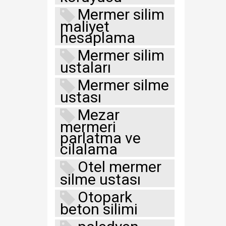
Mermer silim
maliyet
hesaplama
Mermer silim
ustaları
Mermer silme
ustası
Mezar
mermeri
parlatma ve
cilalama
Otel mermer
silme ustası
Otopark
beton silimi