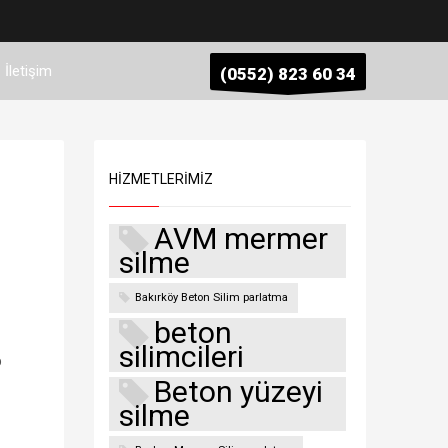
İletişim
(0552) 823 60 34
HIZMETLERIMIZ
AVM mermer
silme
Bakırköy Beton Silim parlatma
beton
silimcileri
p
Beton yüzeyi
silme