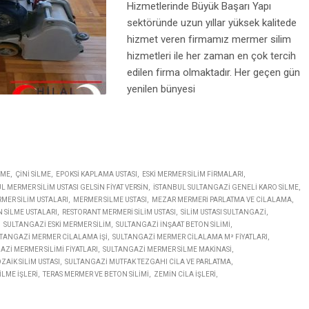
Hizmetlerinde Büyük Başarı Yapı
sektöründe uzun yıllar yüksek kalitede
hizmet veren firmamız mermer silim
hizmetleri ile her zaman en çok tercih
edilen firma olmaktadır. Her geçen gün
yenilen bünyesi
LME
ÇINI SILME
EPOKSI KAPLAMA USTASI
ESKI MERMER SILIM FIRMALARI
L MERMER SILIM USTASI GELSIN FIYAT VERSIN
İSTANBUL SULTANGAZI GENELI KARO SILME
MER SILIM USTALARI
MERMER SILME USTASI
MEZAR MERMERI PARLATMA VE CILALAMA
 SILME USTALARI
RESTORANT MERMERI SILIM USTASI
SILIM USTASI SULTANGAZI
SULTANGAZI ESKI MERMER SILIM
SULTANGAZI INŞAAT BETON SILIMI
TANGAZI MERMER CILALAMA IŞI
SULTANGAZI MERMER CILALAMA M² FIYATLARI
ZI MERMER SILIMI FIYATLARI
SULTANGAZI MERMER SILME MAKINASI
AIK SILIM USTASI
SULTANGAZI MUTFAK TEZGAHI CILA VE PARLATMA
LME IŞLERI
TERAS MERMER VE BETON SILIMI
ZEMIN CILA IŞLERI