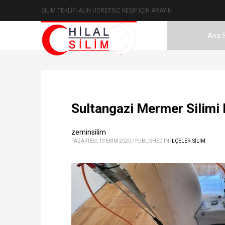
SİLİM TEKLİFİ ALIN ÜCRETSİZ KEŞİF İÇİN ARAYIN
Ana 
Sultangazi Mermer Silimi
zeminsilim
PAZARTESI, 19 EKIM 2020
/
PUBLISHED IN
İLÇELER
,
SİLİM