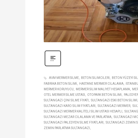
AVM MERMER SILME
BETON SILIMCILERI
BETON YÜZEYI SI
FABRIKA BETON SILIMI
HASTANE MERMER CILALAMA
İSTANBU
MERMER KORUYUCU
MERMER SILIM MALIYET HESAPLAMA
MER
OTEL MERMER SILME USTASI
OTOPARK BETON SILIMI
PALEDYEN
SULTANGAZI ÇINI SILME FIYATI
SULTANGAZI ESKI BETON SILIMI
SULTANGAZI KARO SILIM FIYATLARI
SULTANGAZI MERMER
SUL
SULTANGAZI MERMER KALITELI SILIM USTASI HESAPLI
SULTANGA
SULTANGAZI MEZAR CILALAMA VE PARLATMA
SULTANGAZI MOZ
SULTANGAZI PALEDYEN SILME FIYATLARI
SULTANGAZI ZEMIN SI
ZEMIN PARLATMA SULTANGAZI