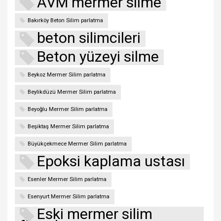
AVM mermer silme
Bakırköy Beton Silim parlatma
beton silimcileri
Beton yüzeyi silme
Beykoz Mermer Silim parlatma
Beylikdüzü Mermer Silim parlatma
Beyoğlu Mermer Silim parlatma
Beşiktaş Mermer Silim parlatma
Büyükçekmece Mermer Silim parlatma
Epoksi kaplama ustası
Esenler Mermer Silim parlatma
Esenyurt Mermer Silim parlatma
Eski mermer silim