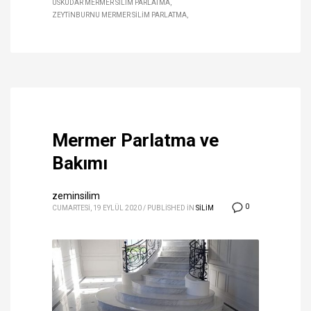
ÜSKÜDAR MERMER SILIM PARLATMA
ZEYTINBURNU MERMER SILIM PARLATMA
Mermer Parlatma ve
Bakımı
zeminsilim
0
CUMARTESI, 19 EYLÜL 2020
/
PUBLISHED IN
SİLİM