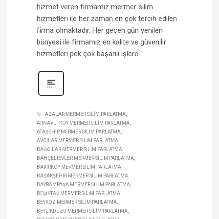
hizmet veren firmamız mermer silim
hizmetleri ile her zaman en çok tercih edilen
firma olmaktadır. Her geçen gün yenilen
bünyesi ile firmamız en kalite ve güvenilir
hizmetleri pek çok başarılı işlere
ADALAR MERMER SILIM PARLATMA
ARNAVUTKÖY MERMER SILIM PARLATMA
ATAŞEHIR MERMER SILIM PARLATMA
AVCILAR MERMER SILIM PARLATMA
BAĞCILAR MERMER SILIM PARLATMA
BAHÇELIEVLER MERMER SILIM PARLATMA
BAKIRKÖY MERMER SILIM PARLATMA
BAŞAKŞEHIR MERMER SILIM PARLATMA
BAYRAMPAŞA MERMER SILIM PARLATMA
BEŞIKTAŞ MERMER SILIM PARLATMA
BEYKOZ MERMER SILIM PARLATMA
BEYLIKDÜZÜ MERMER SILIM PARLATMA