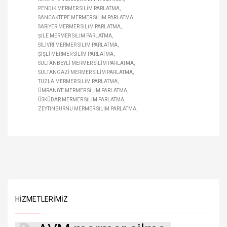
PENDIK MERMER SILIM PARLATMA
SANCAKTEPE MERMER SILIM PARLATMA
SARIYER MERMER SILIM PARLATMA
ŞILE MERMER SILIM PARLATMA
SILIVRI MERMER SILIM PARLATMA
ŞIŞLI MERMER SILIM PARLATMA
SULTANBEYLI MERMER SILIM PARLATMA
SULTANGAZI MERMER SILIM PARLATMA
TUZLA MERMER SILIM PARLATMA
ÜMRANIYE MERMER SILIM PARLATMA
ÜSKÜDAR MERMER SILIM PARLATMA
ZEYTINBURNU MERMER SILIM PARLATMA
HIZMETLERIMIZ