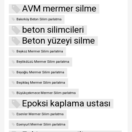
AVM mermer silme
Bakırköy Beton Silim parlatma
beton silimcileri
Beton yüzeyi silme
Beykoz Mermer Silim parlatma
Beylikdüzü Mermer Silim parlatma
Beyoğlu Mermer Silim parlatma
Beşiktaş Mermer Silim parlatma
Büyükçekmece Mermer Silim parlatma
Epoksi kaplama ustası
Esenler Mermer Silim parlatma
Esenyurt Mermer Silim parlatma