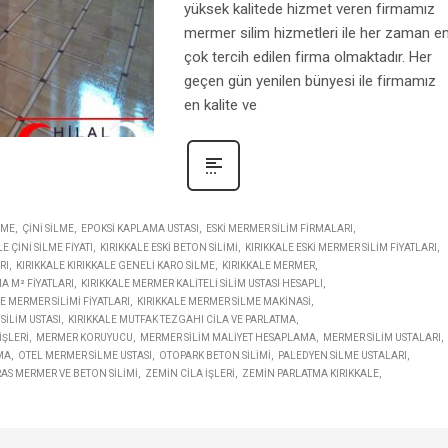
yüksek kalitede hizmet veren firmamız
mermer silim hizmetleri ile her zaman e
çok tercih edilen firma olmaktadır. Her
geçen gün yenilen bünyesi ile firmamız
en kalite ve
LME
ÇINI SILME
EPOKSI KAPLAMA USTASI
ESKI MERMER SILIM FIRMALARI
E ÇINI SILME FIYATI
KIRIKKALE ESKI BETON SILIMI
KIRIKKALE ESKI MERMER SILIM FIYATLARI
RI
KIRIKKALE KIRIKKALE GENELI KARO SILME
KIRIKKALE MERMER
A M² FIYATLARI
KIRIKKALE MERMER KALITELI SILIM USTASI HESAPLI
E MERMER SILIMI FIYATLARI
KIRIKKALE MERMER SILME MAKINASI
SILIM USTASI
KIRIKKALE MUTFAK TEZGAHI CILA VE PARLATMA
IŞLERI
MERMER KORUYUCU
MERMER SILIM MALIYET HESAPLAMA
MERMER SILIM USTALARI
MA
OTEL MERMER SILME USTASI
OTOPARK BETON SILIMI
PALEDYEN SILME USTALARI
RAS MERMER VE BETON SILIMI
ZEMIN CILA IŞLERI
ZEMIN PARLATMA KIRIKKALE