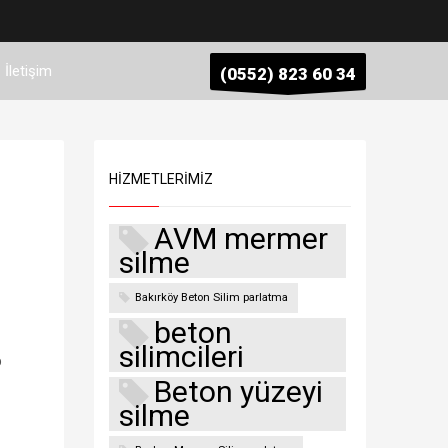
İletişim
(0552) 823 60 34
HIZMETLERIMIZ
AVM mermer
silme
Bakırköy Beton Silim parlatma
beton
silimcileri
p
Beton yüzeyi
silme