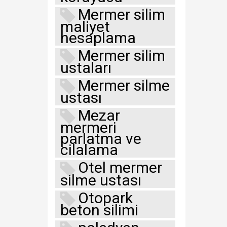
Mermer silim
maliyet
hesaplama
Mermer silim
ustaları
Mermer silme
ustası
Mezar
mermeri
parlatma ve
cilalama
Otel mermer
silme ustası
Otopark
beton silimi