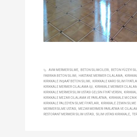
AVM MERMER SILME
BETON SILIMCILERI
BETON YÜZEYI SI
FABRIKA BETON SILIMI
HASTANE MERMER CILALAMA
KIRIKKAL
KIRIKKALE INŞAAT BETON SILIMI
KIRIKKALE KARO SILIM FIYATLA
KIRIKKALE MERMER CILALAMA IŞI
KIRIKKALE MERMER CILALAM
KIRIKKALE MERMER SILIM USTASI GELSIN FIYAT VERSIN
KIRIKKAL
KIRIKKALE MEZAR CILALAMA VE PARLATMA
KIRIKKALE MOZAIK 
KIRIKKALE PALEDYEN SILME FIYATLARI
KIRIKKALE ZEMIN SILME 
MERMER SILME USTASI
MEZAR MERMERI PARLATMA VE CILALA
RESTORANT MERMERI SILIM USTASI
SILIM USTASI KIRIKKALE
TE