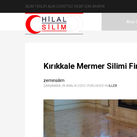
SİLİM TEKLİFİ ALIN ÜCRETSİZ KEŞİF İÇİN ARAYIN
Ana 
Kırıkkale Mermer Silimi Fi
zeminsilim
ÇARŞAMBA, 09 ARALIK 2020
/
PUBLISHED IN
ILLER