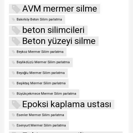
AVM mermer silme
Bakırköy Beton Silim parlatma
beton silimcileri
Beton yüzeyi silme
Beykoz Mermer Silim parlatma
Beylikdüzü Mermer Silim parlatma
Beyoğlu Mermer Silim parlatma
Beşiktaş Mermer Silim parlatma
Büyükçekmece Mermer Silim parlatma
Epoksi kaplama ustası
Esenler Mermer Silim parlatma
Esenyurt Mermer Silim parlatma