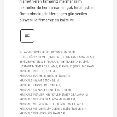
hizmet veren firmamız mermer silim
hizmetleri ile her zaman en çok tercih edilen
firma olmaktadır. Her geçen gün yenilen
bünyesi ile firmamız en kalite ve
AVM MERMER SILME
BETON SILIMCILERI
BETON YÜZEYI SILME
ÇINI SILME
EPOKSI KAPLAMA USTASI
ESKI MERMER SILIM FIRMALARI
FABRIKA BETON SILIMI
HASTANE MERMER CILALAMA
KIRIKKALE ÇINI SILME FIYATI
KIRIKKALE ESKI BETON SILIMI
KIRIKKALE ESKI MERMER SILIM FIYATLARI
KIRIKKALE INŞAAT BETON SILIMI
KIRIKKALE KARO SILIM FIYATLARI
KIRIKKALE KIRIKKALE GENELI KARO SILME
KIRIKKALE MERMER
KIRIKKALE MERMER CILALAMA IŞI
KIRIKKALE MERMER CILALAMA M² FIYATLARI
KIRIKKALE MERMER KALITELI SILIM USTASI HESAPLI
KIRIKKALE MERMER SILIM USTASI GELSIN FIYAT VERSIN
KIRIKKALE MERMER SILIMI FIYATLARI