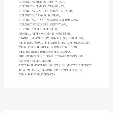
ICERENKOY MERMER SILIMI FIYATLARI
ICERENKOY MERMER SILME MAKINASI
ICERENKOY MEZAR CILALAMA VE PARLATMA
ICERENKOY MOZAIK SILIM USTASI
ICERENKOY MUTFAK TEZGAHI CILA VE PARLATMA
ICERENKOY PALEDYEN SILME FIYATLARI
ICERENKOY ZEMIN SILME IŞLERI
İSTANBUL ICERENKOY GENELI KARO SILME
İSTANBUL MERMER SILIM USTASI GELSIN FIYAT VERSIN
MERMER KORUYUCU
MERMER SILIM MALIYET HESAPLAMA
MERMER SILIM USTALARI
MERMER SILME USTASI
MEZAR MERMERI PARLATMA VE CILALAMA
OTEL MERMER SILME USTASI
OTOPARK BETON SILIMI
PALEDYEN SILME USTALARI
RESTORANT MERMERI SILIM USTASI
SILIM USTASI ICERENKOY
TERAS MERMER VE BETON SILIMI
ZEMIN CILA IŞLERI
ZEMIN PARLATMA ICERENKOY