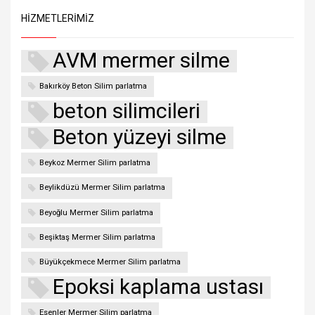
HIZMETLERIMIZ
AVM mermer silme
Bakırköy Beton Silim parlatma
beton silimcileri
Beton yüzeyi silme
Beykoz Mermer Silim parlatma
Beylikdüzü Mermer Silim parlatma
Beyoğlu Mermer Silim parlatma
Beşiktaş Mermer Silim parlatma
Büyükçekmece Mermer Silim parlatma
Epoksi kaplama ustası
Esenler Mermer Silim parlatma