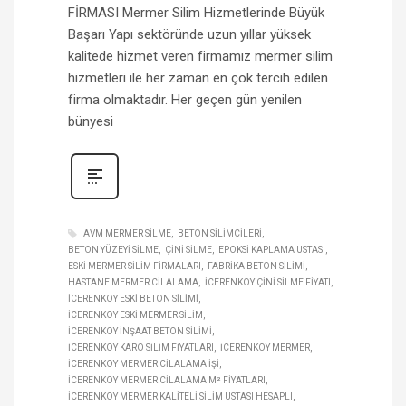
FİRMASI Mermer Silim Hizmetlerinde Büyük
Başarı Yapı sektöründe uzun yıllar yüksek
kalitede hizmet veren firmamız mermer silim
hizmetleri ile her zaman en çok tercih edilen
firma olmaktadır. Her geçen gün yenilen
bünyesi
AVM MERMER SILME
BETON SILIMCILERI
BETON YÜZEYI SILME
ÇINI SILME
EPOKSI KAPLAMA USTASI
ESKI MERMER SILIM FIRMALARI
FABRIKA BETON SILIMI
HASTANE MERMER CILALAMA
ICERENKOY ÇINI SILME FIYATI
ICERENKOY ESKI BETON SILIMI
ICERENKOY ESKI MERMER SILIM
ICERENKOY INŞAAT BETON SILIMI
ICERENKOY KARO SILIM FIYATLARI
ICERENKOY MERMER
ICERENKOY MERMER CILALAMA IŞI
ICERENKOY MERMER CILALAMA M² FIYATLARI
ICERENKOY MERMER KALITELI SILIM USTASI HESAPLI