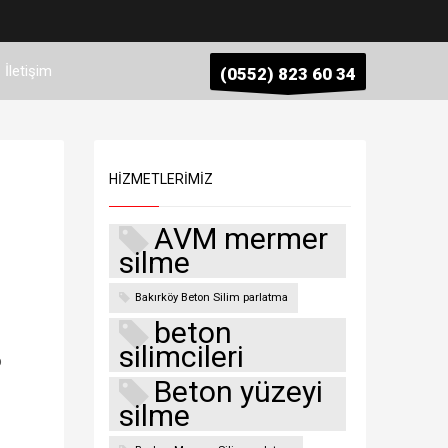
İletişim
(0552) 823 60 34
HIZMETLERIMIZ
AVM mermer
silme
Bakırköy Beton Silim parlatma
beton
silimcileri
p
Beton yüzeyi
silme