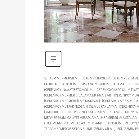
AVM MERMER SILME
BETON SILIMCILERI
BETON YÜZEYI SI
FABRIKA BETON SILIMI
HASTANE MERMER CILALAMA
ICERENK
ICERENKOY INŞAAT BETON SILIMI
ICERENKOY KARO SILIM FIYAT
ICERENKOY MERMER CILALAMA M² FIYATLARI
ICERENKOY MERME
ICERENKOY MERMER SILME MAKINASI
ICERENKOY MEZAR CILA
ICERENKOY MUTFAK TEZGAHI CILA VE PARLATMA
ICERENKOY P
İSTANBUL ICERENKOY GENELI KARO SILME
İSTANBUL MERMER S
MERMER SILIM MALIYET HESAPLAMA
MERMER SILIM USTALARI
OTEL MERMER SILME USTASI
OTOPARK BETON SILIMI
PALEDYEN
TERAS MERMER VE BETON SILIMI
ZEMIN CILA IŞLERI
ZEMIN PA