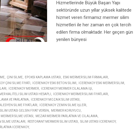
Hizmetlerinde Büyük Başarı Yapı
sektöründe uzun yıllar yüksek kalitede
hizmet veren firmamız mermer silim
hizmetleri ile her zaman en çok tercih
edilen firma olmaktadır. Her geçen gün
yenilen bünyesi
LME
ÇINI SILME
EPOKSI KAPLAMA USTASI
ESKI MERMER SILIM FIRMALARI
OY ÇINI SILME FIYATI
ICERENKOY ESKI BETON SILIMI
ICERENKOY ESKI MERMER SILIM
LARI
ICERENKOY MERMER
ICERENKOY MERMER CILALAMA IŞI
R KALITELI SILIM USTASI HESAPLI
ICERENKOY MERMER SILIMI FIYATLARI
LAMA VE PARLATMA
ICERENKOY MOZAIK SILIM USTASI
ALEDYEN SILME FIYATLARI
ICERENKOY ZEMIN SILME IŞLERI
ILIM USTASI GELSIN FIYAT VERSIN
MERMER KORUYUCU
MERMER SILME USTASI
MEZAR MERMERI PARLATMA VE CILALAMA
 SILME USTALARI
RESTORANT MERMERI SILIM USTASI
SILIM USTASI ICERENKOY
RLATMA ICERENKOY