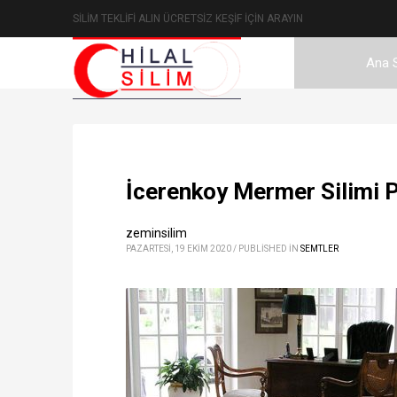
SİLİM TEKLİFİ ALIN ÜCRETSİZ KEŞİF İÇİN ARAYIN
Ana 
İcerenkoy Mermer Silimi 
zeminsilim
PAZARTESI, 19 EKIM 2020
/
PUBLISHED IN
SEMTLER