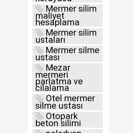
Mermer silim
maliyet
hesaplama
Mermer silim
ustaları
Mermer silme
ustası
Mezar
mermeri
parlatma ve
cilalama
Otel mermer
silme ustası
Otopark
beton silimi