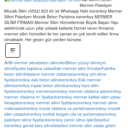
Mermer Paledyen
Mozaik Silim (0552) 823 60 34 Whatsapp Hattı icerenkoy Mermer
Silimi Paledyen Mozaik Beton Parlatma icerenkoy MERMER
SİLİMİ FİRMASI Mermer Silim Hizmetlerinde Büyük Başarı Yapı
sektöründe uzun yıllar yüksek kalitede hizmet veren firmamız
mermer silim hizmetleri ile her zaman en çok tercih edilen firma
olmaktadır. Her geçen gün yenilen bünyesi
AVM mermer silme
beton silimcileri
Beton yüzeyi silme
çini
silme
Epoksi kaplama ustası
Eski mermer silim firmaları
Fabrika
beton silimi
Hastane mermer cilalama
icerenkoy çini silme
fiyatı
icerenkoy eski beton silimi
icerenkoy Eski mermer
silim
icerenkoy inşaat beton silimi
icerenkoy karo silim
fiyatları
icerenkoy mermer
icerenkoy mermer cilalama işi
icerenkoy
mermer cilalama m² fiyatları
icerenkoy mermer kaliteli silim ustası
hesaplı
icerenkoy mermer silimi fiyatları
icerenkoy mermer silme
makinasi
icerenkoy mezar cilalama ve parlatma
icerenkoy mozaik
silim ustası
icerenkoy mutfak tezgahı cila ve parlatma
icerenkoy
paledyen silme fiyatları
icerenkoy zemin silme işleri
İstanbul
icerenkoy geneli karo silme
İstanbul mermer silim ustası gelsin