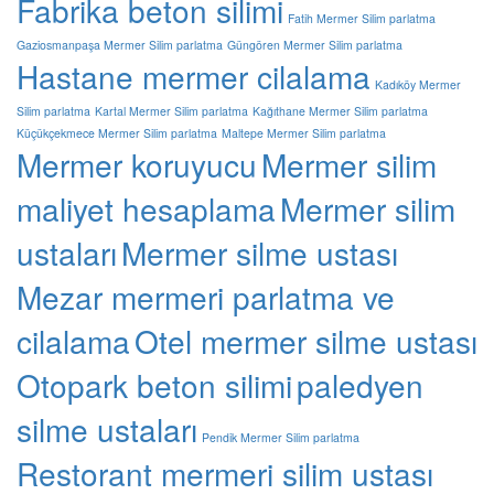
Fabrika beton silimi
Fatih Mermer Silim parlatma
Gaziosmanpaşa Mermer Silim parlatma
Güngören Mermer Silim parlatma
Hastane mermer cilalama
Kadıköy Mermer
Silim parlatma
Kartal Mermer Silim parlatma
Kağıthane Mermer Silim parlatma
Küçükçekmece Mermer Silim parlatma
Maltepe Mermer Silim parlatma
Mermer koruyucu
Mermer silim
maliyet hesaplama
Mermer silim
ustaları
Mermer silme ustası
Mezar mermeri parlatma ve
cilalama
Otel mermer silme ustası
Otopark beton silimi
paledyen
silme ustaları
Pendik Mermer Silim parlatma
Restorant mermeri silim ustası