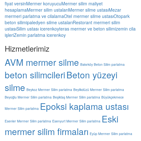
fiyat versin
Mermer koruyucu
Mermer silim maliyet
hesaplama
Mermer silim ustaları
Mermer silme ustası
Mezar
mermeri parlatma ve cilalama
Otel mermer silme ustası
Otopark
beton silimi
paledyen silme ustaları
Restorant mermeri silim
ustası
Silim ustası icerenkoy
teras mermer ve beton silimi
zemin cila
işleri
Zemin parlatma icerenkoy
Hizmetlerimiz
AVM mermer silme
Bakırköy Beton Silim parlatma
beton silimcileri
Beton yüzeyi
silme
Beykoz Mermer Silim parlatma
Beylikdüzü Mermer Silim parlatma
Beyoğlu Mermer Silim parlatma
Beşiktaş Mermer Silim parlatma
Büyükçekmece
Epoksi kaplama ustası
Mermer Silim parlatma
Eski
Esenler Mermer Silim parlatma
Esenyurt Mermer Silim parlatma
mermer silim firmaları
Eyüp Mermer Silim parlatma