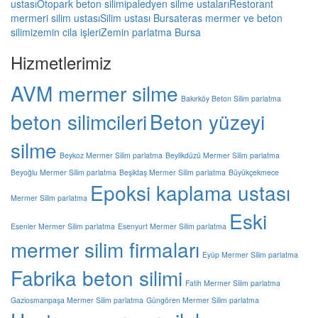
ustası
Otopark beton silimi
paledyen silme ustaları
Restorant
mermeri silim ustası
Silim ustası Bursa
teras mermer ve beton
silimi
zemin cila işleri
Zemin parlatma Bursa
Hizmetlerimiz
AVM mermer silme
Bakırköy Beton Silim parlatma
beton silimcileri
Beton yüzeyi
silme
Beykoz Mermer Silim parlatma
Beylikdüzü Mermer Silim parlatma
Beyoğlu Mermer Silim parlatma
Beşiktaş Mermer Silim parlatma
Büyükçekmece
Epoksi kaplama ustası
Mermer Silim parlatma
Eski
Esenler Mermer Silim parlatma
Esenyurt Mermer Silim parlatma
mermer silim firmaları
Eyüp Mermer Silim parlatma
Fabrika beton silimi
Fatih Mermer Silim parlatma
Gaziosmanpaşa Mermer Silim parlatma
Güngören Mermer Silim parlatma