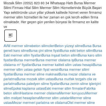
Mozaik Silim (0552) 823 60 34 Whatsapp Hattı Bursa Mermer
Silimi Firması Hilal Silim Mermer Silim Hizmetlerinde Büyük Başarı
Yapı sektöründe uzun yıllar yüksek kalitede hizmet veren firmamız
mermer silim hizmetleri ile her zaman en çok tercih edilen firma
olmaktadır. Her geçen gün yenilen bünyesi ile firmamız en kalite
ve
AVM mermer silme
beton silimcileri
Beton yüzeyi silme
Bursa Bursa
geneli karo silme
Bursa çini silme fiyatı
Bursa eski beton silimi
Bursa
Eski mermer silim fiyatları
Bursa inşaat beton silimi
Bursa karo silim
fiyatları
Bursa mermer
Bursa mermer cilalama işi
Bursa mermer
cilalama m² fiyatları
Bursa mermer kaliteli silim ustası hesaplı
Bursa
mermer silim ustası gelsin fiyat versin
Bursa mermer silimi
fiyatları
Bursa mermer silme makinasi
Bursa mezar cilalama ve
parlatma
Bursa mozaik silim ustası
Bursa mutfak tezgahı cila ve
parlatma
Bursa paledyen silme fiyatları
Bursa zemin silme işleri
çini
silme
Epoksi kaplama ustası
Eski mermer silim firmaları
Fabrika
beton silimi
Hastane mermer cilalama
Mermer koruyucu
Mermer
silim maliyet hesaplama
Mermer silim ustaları
Mermer silme
ustası
Mezar mermeri parlatma ve cilalama
Otel mermer silme