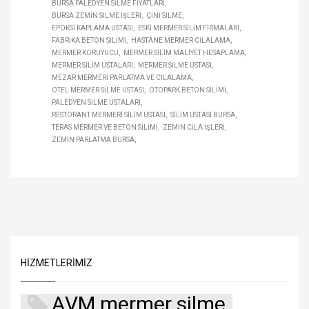
BURSA PALEDYEN SILME FIYATLARI
BURSA ZEMIN SILME IŞLERI
ÇINI SILME
EPOKSI KAPLAMA USTASI
ESKI MERMER SILIM FIRMALARI
FABRIKA BETON SILIMI
HASTANE MERMER CILALAMA
MERMER KORUYUCU
MERMER SILIM MALIYET HESAPLAMA
MERMER SILIM USTALARI
MERMER SILME USTASI
MEZAR MERMERI PARLATMA VE CILALAMA
OTEL MERMER SILME USTASI
OTOPARK BETON SILIMI
PALEDYEN SILME USTALARI
RESTORANT MERMERI SILIM USTASI
SILIM USTASI BURSA
TERAS MERMER VE BETON SILIMI
ZEMIN CILA IŞLERI
ZEMIN PARLATMA BURSA
HIZMETLERIMIZ
AVM mermer silme