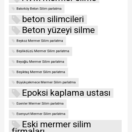
Bakırköy Beton Silim parlatma
beton silimcileri
Beton yüzeyi silme
Beykoz Mermer Silim parlatma
Beylikdüzü Mermer Silim parlatma
Beyoğlu Mermer Silim parlatma
Beşiktaş Mermer Silim parlatma
Büyükçekmece Mermer Silim parlatma
Epoksi kaplama ustası
Esenler Mermer Silim parlatma
Esenyurt Mermer Silim parlatma
Eski mermer silim
firmaları