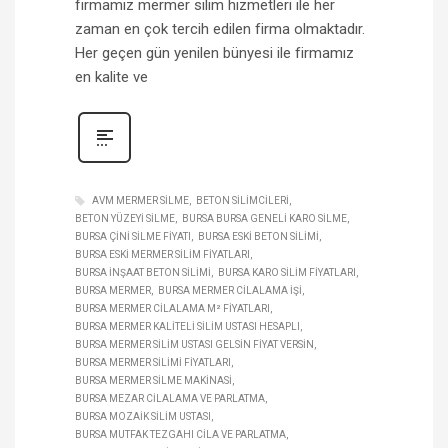
firmamız mermer silim hizmetleri ile her
zaman en çok tercih edilen firma olmaktadır.
Her geçen gün yenilen bünyesi ile firmamız
en kalite ve
AVM MERMER SILME
BETON SILIMCILERI
BETON YÜZEYI SILME
BURSA BURSA GENELI KARO SILME
BURSA ÇINI SILME FIYATI
BURSA ESKI BETON SILIMI
BURSA ESKI MERMER SILIM FIYATLARI
BURSA INŞAAT BETON SILIMI
BURSA KARO SILIM FIYATLARI
BURSA MERMER
BURSA MERMER CILALAMA IŞI
BURSA MERMER CILALAMA M² FIYATLARI
BURSA MERMER KALITELI SILIM USTASI HESAPLI
BURSA MERMER SILIM USTASI GELSIN FIYAT VERSIN
BURSA MERMER SILIMI FIYATLARI
BURSA MERMER SILME MAKINASI
BURSA MEZAR CILALAMA VE PARLATMA
BURSA MOZAIK SILIM USTASI
BURSA MUTFAK TEZGAHI CILA VE PARLATMA