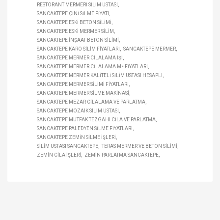
RESTORANT MERMERI SILIM USTASI
SANCAKTEPE ÇINI SILME FIYATI
SANCAKTEPE ESKI BETON SILIMI
SANCAKTEPE ESKI MERMER SILIM
SANCAKTEPE INŞAAT BETON SILIMI
SANCAKTEPE KARO SILIM FIYATLARI
SANCAKTEPE MERMER
SANCAKTEPE MERMER CILALAMA IŞI
SANCAKTEPE MERMER CILALAMA M² FIYATLARI
SANCAKTEPE MERMER KALITELI SILIM USTASI HESAPLI
SANCAKTEPE MERMER SILIMI FIYATLARI
SANCAKTEPE MERMER SILME MAKINASI
SANCAKTEPE MEZAR CILALAMA VE PARLATMA
SANCAKTEPE MOZAIK SILIM USTASI
SANCAKTEPE MUTFAK TEZGAHI CILA VE PARLATMA
SANCAKTEPE PALEDYEN SILME FIYATLARI
SANCAKTEPE ZEMIN SILME IŞLERI
SILIM USTASI SANCAKTEPE
TERAS MERMER VE BETON SILIMI
ZEMIN CILA IŞLERI
ZEMIN PARLATMA SANCAKTEPE