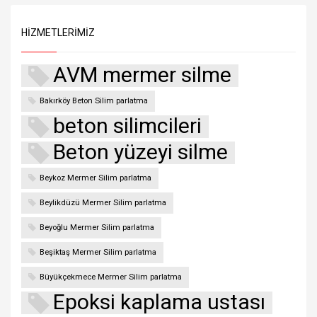
HIZMETLERIMIZ
AVM mermer silme
Bakırköy Beton Silim parlatma
beton silimcileri
Beton yüzeyi silme
Beykoz Mermer Silim parlatma
Beylikdüzü Mermer Silim parlatma
Beyoğlu Mermer Silim parlatma
Beşiktaş Mermer Silim parlatma
Büyükçekmece Mermer Silim parlatma
Epoksi kaplama ustası