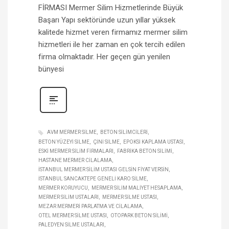
FİRMASI Mermer Silim Hizmetlerinde Büyük
Başarı Yapı sektöründe uzun yıllar yüksek
kalitede hizmet veren firmamız mermer silim
hizmetleri ile her zaman en çok tercih edilen
firma olmaktadır. Her geçen gün yenilen
bünyesi
AVM MERMER SILME
BETON SILIMCILERI
BETON YÜZEYI SILME
ÇINI SILME
EPOKSI KAPLAMA USTASI
ESKI MERMER SILIM FIRMALARI
FABRIKA BETON SILIMI
HASTANE MERMER CILALAMA
İSTANBUL MERMER SILIM USTASI GELSIN FIYAT VERSIN
İSTANBUL SANCAKTEPE GENELI KARO SILME
MERMER KORUYUCU
MERMER SILIM MALIYET HESAPLAMA
MERMER SILIM USTALARI
MERMER SILME USTASI
MEZAR MERMERI PARLATMA VE CILALAMA
OTEL MERMER SILME USTASI
OTOPARK BETON SILIMI
PALEDYEN SILME USTALARI