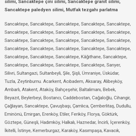
silimi, Sancaktepe çini silimi, Sancaktepe granit silimi,
Sancaktepe paledyen silimi, Mutfak tezgahı parlatma
Sancaktepe, Sancaktepe, Sancaktepe, Sancaktepe, Sancaktepe,
Sancaktepe, Sancaktepe, Sancaktepe, Sancaktepe, Sancaktepe,
Sancaktepe, Sancaktepe, Sancaktepe, Sancaktepe, Sancaktepe,
Sancaktepe, Sancaktepe, Sancaktepe, Sancaktepe, Sancaktepe,
Sancaktepe, Sancaktepe, Sancaktepe, Kâğıthane, Sancaktepe,
Sancaktepe, Sancaktepe, Sancaktepe, Sancaktepe, Sarıyer,
Silivri, Sultangazi, Sultanbeyli, Şile, Şişli, Ümraniye, Üsküdar,
Tuzla, Zeytinburnu. Acarkent, Acıbadem, Aksaray, Alibeyköy,
Ambarlı, Atakent, Ataköy, Bahçeşehir, Baltalimanı, Bebek,
Beyazıt, Beylerbeyi, Bostancı, Caddebostan, Cağaloğlu, Cihangir,
Çağlayan, Sancaktepe, Çavuşbaşı, Çamlıca, Çemberlitaş, Dudullu,
Eminönü, Emirgan, Erenköy, Etiler, Feriköy, Florya, Göktürk,
Göztepe, Güneşli, Hadımköy, Halkalı, Haznedar, İncirli, İçerenköy,
İkitelli, İstinye, Kemerburgaz, Karaköy, Kasımpaşa, Kavacık,