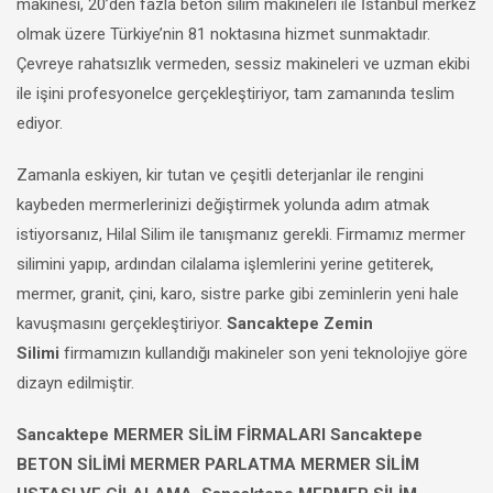
makinesi, 20’den fazla beton silim makineleri ile İstanbul merkez
olmak üzere Türkiye’nin 81 noktasına hizmet sunmaktadır.
Çevreye rahatsızlık vermeden, sessiz makineleri ve uzman ekibi
ile işini profesyonelce gerçekleştiriyor, tam zamanında teslim
ediyor.
Zamanla eskiyen, kir tutan ve çeşitli deterjanlar ile rengini
kaybeden mermerlerinizi değiştirmek yolunda adım atmak
istiyorsanız, Hilal Silim ile tanışmanız gerekli. Firmamız mermer
silimini yapıp, ardından cilalama işlemlerini yerine getiterek,
mermer, granit, çini, karo, sistre parke gibi zeminlerin yeni hale
kavuşmasını gerçekleştiriyor.
Sancaktepe Zemin
Silimi
firmamızın kullandığı makineler son yeni teknolojiye göre
dizayn edilmiştir.
Sancaktepe MERMER SİLİM FİRMALARI Sancaktepe
BETON SİLİMİ MERMER PARLATMA MERMER SİLİM