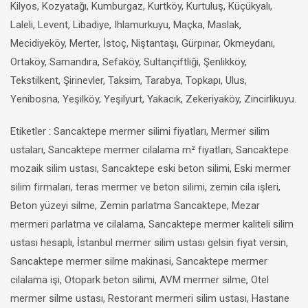
Kilyos, Kozyatağı, Kumburgaz, Kurtköy, Kurtuluş, Küçükyalı,
Laleli, Levent, Libadiye, Ihlamurkuyu, Maçka, Maslak,
Mecidiyeköy, Merter, İstoç, Niştantaşı, Gürpınar, Okmeydanı,
Ortaköy, Samandıra, Sefaköy, Sultançiftliği, Şenlikköy,
Tekstilkent, Şirinevler, Taksim, Tarabya, Topkapı, Ulus,
Yenibosna, Yeşilköy, Yeşilyurt, Yakacık, Zekeriyaköy, Zincirlikuyu.
Etiketler : Sancaktepe mermer silimi fiyatları, Mermer silim
ustaları, Sancaktepe mermer cilalama m² fiyatları, Sancaktepe
mozaik silim ustası, Sancaktepe eski beton silimi, Eski mermer
silim firmaları, teras mermer ve beton silimi, zemin cila işleri,
Beton yüzeyi silme, Zemin parlatma Sancaktepe, Mezar
mermeri parlatma ve cilalama, Sancaktepe mermer kaliteli silim
ustası hesaplı, İstanbul mermer silim ustası gelsin fiyat versin,
Sancaktepe mermer silme makinasi, Sancaktepe mermer
cilalama işi, Otopark beton silimi, AVM mermer silme, Otel
mermer silme ustası, Restorant mermeri silim ustası, Hastane