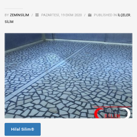
BY
ZEMINSILIM
/
PAZARTESI, 19 EKIM 2020
/
PUBLISHED IN
İLÇELER
,
SİLİM
Hilal Silim®