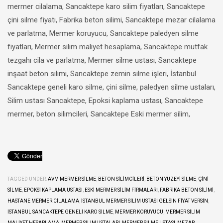
mermer cilalama, Sancaktepe karo silim fiyatları, Sancaktepe
çini silme fiyatı, Fabrika beton silimi, Sancaktepe mezar cilalama
ve parlatma, Mermer koruyucu, Sancaktepe paledyen silme
fiyatları, Mermer silim maliyet hesaplama, Sancaktepe mutfak
tezgahı cila ve parlatma, Mermer silme ustası, Sancaktepe
inşaat beton silimi, Sancaktepe zemin silme işleri, İstanbul
Sancaktepe geneli karo silme, çini silme, paledyen silme ustaları,
Silim ustası Sancaktepe, Epoksi kaplama ustası, Sancaktepe
mermer, beton silimcileri, Sancaktepe Eski mermer silim,
TAGGED UNDER:
AVM MERMER SILME
,
BETON SILIMCILERI
,
BETON YÜZEYI SILME
,
ÇINI
SILME
,
EPOKSI KAPLAMA USTASI
,
ESKI MERMER SILIM FIRMALARI
,
FABRIKA BETON SILIMI
,
HASTANE MERMER CILALAMA
,
İSTANBUL MERMER SILIM USTASI GELSIN FIYAT VERSIN
,
İSTANBUL SANCAKTEPE GENELI KARO SILME
,
MERMER KORUYUCU
,
MERMER SILIM
MALIYET HESAPLAMA
,
MERMER SILIM USTALARI
,
MERMER SILME USTASI
,
MEZAR