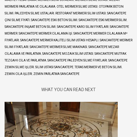
MERMERI PARLATMA VE CILALAMA
,
OTEL MERMER SILME USTASI
,
OTOPARK BETON
SILIMI
,
PALEDYEN SILME USTALARI
,
RESTORANT MERMERI SILIM USTASI
,
SANCAKTEPE
ÇINI SILME FIYATI
,
SANCAKTEPE ESKI BETON SILIMI
,
SANCAKTEPE ESKI MERMER SILIM
,
SANCAKTEPE INŞAAT BETON SILIMI
,
SANCAKTEPE KARO SILIM FIYATLARI
,
SANCAKTEPE
MERMER
,
SANCAKTEPE MERMER CILALAMA IŞI
,
SANCAKTEPE MERMER CILALAMA M²
FIYATLARI
,
SANCAKTEPE MERMER KALITELI SILIM USTASI HESAPLI
,
SANCAKTEPE MERMER
SILIMI FIYATLARI
,
SANCAKTEPE MERMER SILME MAKINASI
,
SANCAKTEPE MEZAR
CILALAMA VE PARLATMA
,
SANCAKTEPE MOZAIK SILIM USTASI
,
SANCAKTEPE MUTFAK
TEZGAHI CILA VE PARLATMA
,
SANCAKTEPE PALEDYEN SILME FIYATLARI
,
SANCAKTEPE
ZEMIN SILME IŞLERI
,
SILIM USTASI SANCAKTEPE
,
TERAS MERMER VE BETON SILIMI
,
ZEMIN CILA IŞLERI
,
ZEMIN PARLATMA SANCAKTEPE
WHAT YOU CAN READ NEXT