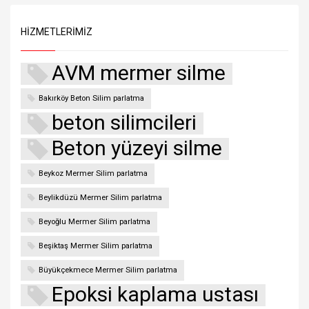
HIZMETLERIMIZ
AVM mermer silme
Bakırköy Beton Silim parlatma
beton silimcileri
Beton yüzeyi silme
Beykoz Mermer Silim parlatma
Beylikdüzü Mermer Silim parlatma
Beyoğlu Mermer Silim parlatma
Beşiktaş Mermer Silim parlatma
Büyükçekmece Mermer Silim parlatma
Epoksi kaplama ustası