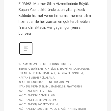
FİRMASI Mermer Silim Hizmetlerinde Büyük
Başarı Yapı sektöründe uzun yıllar yüksek
kalitede hizmet veren firmamız mermer silim
hizmetleri ile her zaman en çok tercih edilen
firma olmaktadır. Her geçen gün yenilen
bünyesi
AVM MERMER SILME
BETON SILIMCILERI
BETON YÜZEYI SILME
ÇINI SILME
EPOKSI KAPLAMA USTASI
ESKI MERMER SILIM FIRMALARI
FABRIKA BETON SILIMI
HASTANE MERMER CILALAMA
İSTANBUL KAĞITHANE GENELI KARO SILME
İSTANBUL MERMER SILIM USTASI GELSIN FIYAT VERSIN
KAĞITHANE ÇINI SILME FIYATI
KAĞITHANE ESKI BETON SILIMI
KAĞITHANE ESKI MERMER SILIM
KAĞITHANE INŞAAT BETON SILIMI
KAĞITHANE KARO SILIM FIYATLARI
KAĞITHANE MERMER