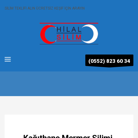
SİLİM TEKLİFİ ALIN ÜCRETSİZ KEŞİF İÇİN ARAYIN
(0552) 823 60 34