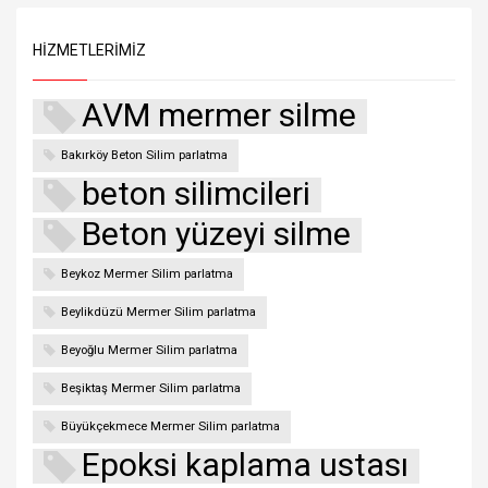
HIZMETLERIMIZ
AVM mermer silme
Bakırköy Beton Silim parlatma
beton silimcileri
Beton yüzeyi silme
Beykoz Mermer Silim parlatma
Beylikdüzü Mermer Silim parlatma
Beyoğlu Mermer Silim parlatma
Beşiktaş Mermer Silim parlatma
Büyükçekmece Mermer Silim parlatma
Epoksi kaplama ustası