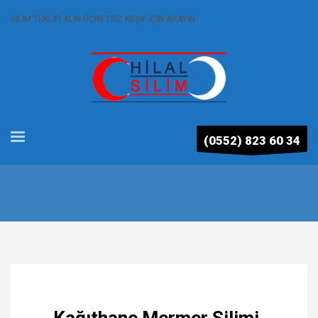
SİLİM TEKLİFİ ALIN ÜCRETSİZ KEŞİF İÇİN ARAYIN
(0552) 823 60 34