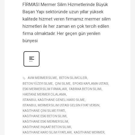
FİRMASI Mermer Silim Hizmetlerinde Büyük
Başarı Yapı sektöründe uzun yıllar yüksek
kalitede hizmet veren firmamız mermer silim
hizmetleri ile her zaman en çok tercih edilen
firma olmaktadır. Her geçen gün yenilen
bünyesi
AVM MERMER SILME
BETON SILIMCILERI
BETON YÜZEYI SILME
ÇINI SILME
EPOKSI KAPLAMA USTASI
ESKI MERMER SILIM FIRMALARI
FABRIKA BETON SILIMI
HASTANE MERMER CILALAMA
İSTANBUL KAĞITHANE GENELI KARO SILME
İSTANBUL MERMER SILIM USTASI GELSIN FIYAT VERSIN
KAĞITHANE ÇINI SILME FIYATI
KAĞITHANE ESKI BETON SILIMI
KAĞITHANE ESKI MERMER SILIM
KAĞITHANE INŞAAT BETON SILIMI
KAĞITHANE KARO SILIM FIYATLARI
KAĞITHANE MERMER