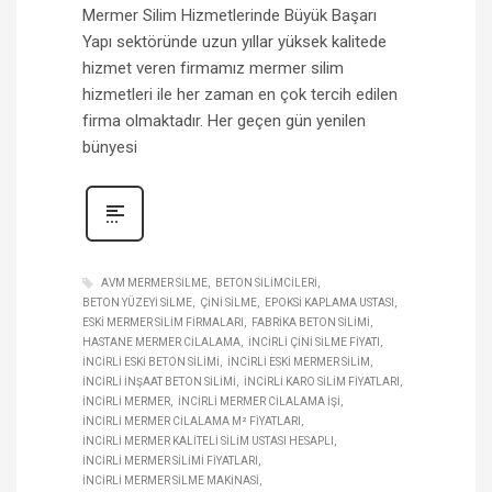
Mermer Silim Hizmetlerinde Büyük Başarı
Yapı sektöründe uzun yıllar yüksek kalitede
hizmet veren firmamız mermer silim
hizmetleri ile her zaman en çok tercih edilen
firma olmaktadır. Her geçen gün yenilen
bünyesi
AVM MERMER SILME
BETON SILIMCILERI
BETON YÜZEYI SILME
ÇINI SILME
EPOKSI KAPLAMA USTASI
ESKI MERMER SILIM FIRMALARI
FABRIKA BETON SILIMI
HASTANE MERMER CILALAMA
İNCIRLI ÇINI SILME FIYATI
İNCIRLI ESKI BETON SILIMI
İNCIRLI ESKI MERMER SILIM
İNCIRLI INŞAAT BETON SILIMI
İNCIRLI KARO SILIM FIYATLARI
İNCIRLI MERMER
İNCIRLI MERMER CILALAMA IŞI
İNCIRLI MERMER CILALAMA M² FIYATLARI
İNCIRLI MERMER KALITELI SILIM USTASI HESAPLI
İNCIRLI MERMER SILIMI FIYATLARI
İNCIRLI MERMER SILME MAKINASI