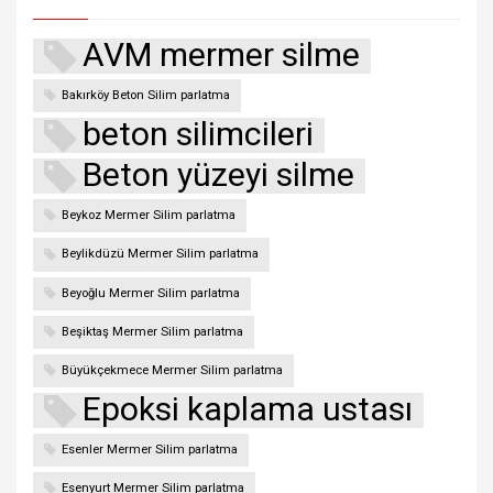
AVM mermer silme
Bakırköy Beton Silim parlatma
beton silimcileri
Beton yüzeyi silme
Beykoz Mermer Silim parlatma
Beylikdüzü Mermer Silim parlatma
Beyoğlu Mermer Silim parlatma
Beşiktaş Mermer Silim parlatma
Büyükçekmece Mermer Silim parlatma
Epoksi kaplama ustası
Esenler Mermer Silim parlatma
Esenyurt Mermer Silim parlatma