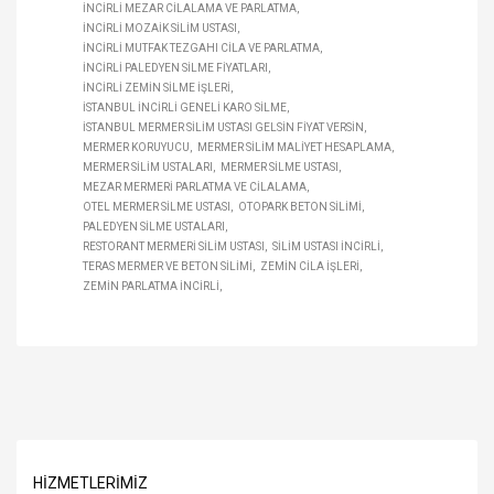
İNCIRLI MEZAR CILALAMA VE PARLATMA
İNCIRLI MOZAIK SILIM USTASI
İNCIRLI MUTFAK TEZGAHI CILA VE PARLATMA
İNCIRLI PALEDYEN SILME FIYATLARI
İNCIRLI ZEMIN SILME IŞLERI
İSTANBUL İNCIRLI GENELI KARO SILME
İSTANBUL MERMER SILIM USTASI GELSIN FIYAT VERSIN
MERMER KORUYUCU
MERMER SILIM MALIYET HESAPLAMA
MERMER SILIM USTALARI
MERMER SILME USTASI
MEZAR MERMERI PARLATMA VE CILALAMA
OTEL MERMER SILME USTASI
OTOPARK BETON SILIMI
PALEDYEN SILME USTALARI
RESTORANT MERMERI SILIM USTASI
SILIM USTASI İNCIRLI
TERAS MERMER VE BETON SILIMI
ZEMIN CILA IŞLERI
ZEMIN PARLATMA İNCIRLI
HIZMETLERIMIZ