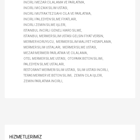
İNCIRLI MEZAR CILALAMA VE PARLATMA
İNCIRLI MOZAIK SILIM USTASI
İNCIRLI MUTFAK TEZGAHI CILA VE PARLATMA
İNCIRLI PALEDYEN SILME FIYATLARI
İNCIRLI ZEMIN SILME IŞLERI
İSTANBUL İNCIRLI GENELI KARO SILME
İSTANBUL MERMER SILIM USTASI GELSIN FIYAT VERSIN
MERMER KORUYUCU
MERMER SILIM MALIYET HESAPLAMA
MERMER SILIM USTALARI
MERMER SILME USTASI
MEZAR MERMERI PARLATMA VE CILALAMA
OTEL MERMER SILME USTASI
OTOPARK BETON SILIMI
PALEDYEN SILME USTALARI
RESTORANT MERMERI SILIM USTASI
SILIM USTASI İNCIRLI
TERAS MERMER VE BETON SILIMI
ZEMIN CILA IŞLERI
ZEMIN PARLATMA İNCIRLI
HIZMETLERIMIZ