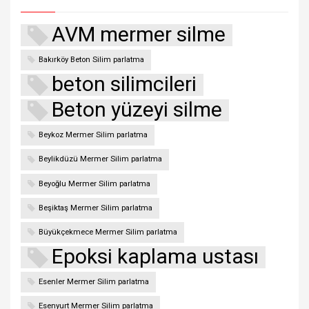
AVM mermer silme
Bakırköy Beton Silim parlatma
beton silimcileri
Beton yüzeyi silme
Beykoz Mermer Silim parlatma
Beylikdüzü Mermer Silim parlatma
Beyoğlu Mermer Silim parlatma
Beşiktaş Mermer Silim parlatma
Büyükçekmece Mermer Silim parlatma
Epoksi kaplama ustası
Esenler Mermer Silim parlatma
Esenyurt Mermer Silim parlatma