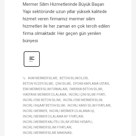
Mermer Silim Hizmetlerinde Büyük Başarı
Yapı sektöründe uzun yıllar yüksek kalitede
hizmet veren firmamız mermer silim
hizmetleri ile her zaman en çok tercih edilen
firma olmaktadır. Her geçen gün yenilen
bünyesi
AVM MERMER SILME
BETON SILIMCILERI
BETON YÜZEYI SILME
ÇINI SILME
EPOKSI KAPLAMA USTASI
ESKI MERMER SILIM FIRMALARI
FABRIKA BETON SILIMI
HASTANE MERMER CILALAMA
İNCIRLI ÇINI SILME FIYATI
İNCIRLI ESKI BETON SILIMI
İNCIRLI ESKI MERMER SILIM
İNCIRLI INŞAAT BETON SILIMI
İNCIRLI KARO SILIM FIYATLARI
İNCIRLI MERMER
İNCIRLI MERMER CILALAMA IŞI
İNCIRLI MERMER CILALAMA M² FIYATLARI
İNCIRLI MERMER KALITELI SILIM USTASI HESAPLI
İNCIRLI MERMER SILIMI FIYATLARI
İNCIRLI MERMER SILME MAKINASI