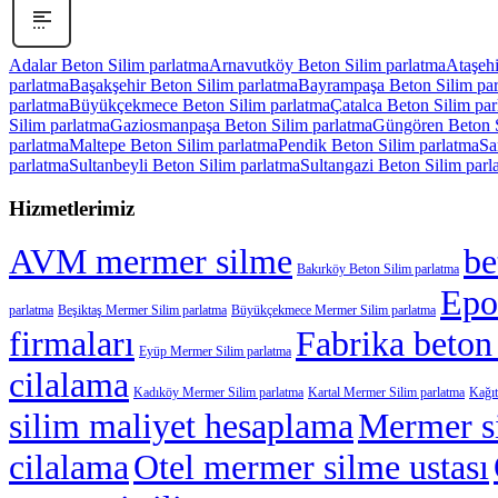
Adalar Beton Silim parlatma
Arnavutköy Beton Silim parlatma
Ataşehi
parlatma
Başakşehir Beton Silim parlatma
Bayrampaşa Beton Silim pa
parlatma
Büyükçekmece Beton Silim parlatma
Çatalca Beton Silim pa
Silim parlatma
Gaziosmanpaşa Beton Silim parlatma
Güngören Beton S
parlatma
Maltepe Beton Silim parlatma
Pendik Beton Silim parlatma
Sa
parlatma
Sultanbeyli Beton Silim parlatma
Sultangazi Beton Silim parl
Hizmetlerimiz
AVM mermer silme
be
Bakırköy Beton Silim parlatma
Epo
parlatma
Beşiktaş Mermer Silim parlatma
Büyükçekmece Mermer Silim parlatma
firmaları
Fabrika beton 
Eyüp Mermer Silim parlatma
cilalama
Kadıköy Mermer Silim parlatma
Kartal Mermer Silim parlatma
Kağıt
silim maliyet hesaplama
Mermer si
cilalama
Otel mermer silme ustası