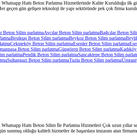
hatsapp Hattı Beton Parlatma Hizmetlerinde Kalite Kurulduğu ilk gün
er geçen gün gelişen teknoloji ile yapı sektöründe pek çok firma kurulm
r Beton Silim parlatma
Avcılar Beton Silim parlatma
Bağcılar Beton Sil
rlatma
Beşiktaş Beton Silim parlatma
Beykoz Beton Silim parlatma
Beyli
rlatma
Çekmeköy Beton Silim parlatma
Esenler Beton Silim parlatma
Ese
manpaşa Beton Silim parlatma
Güngören Beton Silim parlatma
Kadıköy 
lim parlatma
Pendik Beton Silim parlatma
Sancaktepe Beton Silim parla
atma
Sultangazi Beton Silim parlatma
Tuzla Beton Silim parlatma
Ümraniy
hatsapp Hattı Beton Silim İle Parlatma Hizmetleri Çok uzun yıllar se
sunmuş olduğu kaliteli hizmetler ile başarılara imzasını atan firmamız