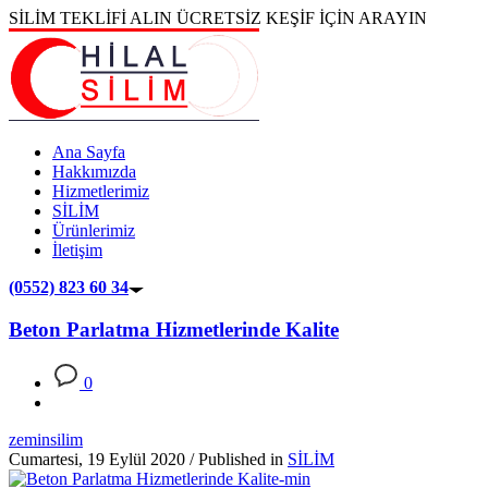
SİLİM TEKLİFİ ALIN ÜCRETSİZ KEŞİF İÇİN ARAYIN
Ana Sayfa
Hakkımızda
Hizmetlerimiz
SİLİM
Ürünlerimiz
İletişim
(0552) 823 60 34
Beton Parlatma Hizmetlerinde Kalite
0
zeminsilim
Cumartesi, 19 Eylül 2020
/
Published in
SİLİM