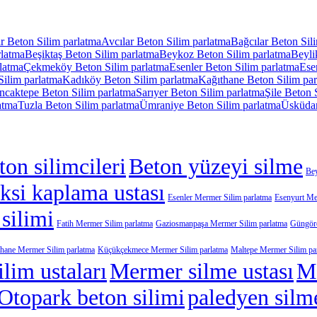
r Beton Silim parlatma
Avcılar Beton Silim parlatma
Bağcılar Beton Sil
rlatma
Beşiktaş Beton Silim parlatma
Beykoz Beton Silim parlatma
Beyli
rlatma
Çekmeköy Beton Silim parlatma
Esenler Beton Silim parlatma
Ese
ilim parlatma
Kadıköy Beton Silim parlatma
Kağıthane Beton Silim pa
ncaktepe Beton Silim parlatma
Sarıyer Beton Silim parlatma
Şile Beton 
atma
Tuzla Beton Silim parlatma
Ümraniye Beton Silim parlatma
Üsküdar
ton silimcileri
Beton yüzeyi silme
Bey
ksi kaplama ustası
Esenler Mermer Silim parlatma
Esenyurt Me
silimi
Fatih Mermer Silim parlatma
Gaziosmanpaşa Mermer Silim parlatma
Güngöre
hane Mermer Silim parlatma
Küçükçekmece Mermer Silim parlatma
Maltepe Mermer Silim pa
lim ustaları
Mermer silme ustası
Me
Otopark beton silimi
paledyen silme