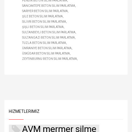
PENDIK BETON SILIM PARLATMA
SANCAKTEPE BETON SILIM PARLATMA
SARIYER BETON SILIM PARLATMA
ŞILE BETON SILIM PARLATMA
SILIVRI BETON SILIM PARLATMA
ŞIŞLI BETON SILIM PARLATMA
SULTANBEYLI BETON SILIM PARLATMA
SULTANGAZI BETON SILIM PARLATMA
TUZLA BETON SILIM PARLATMA
ÜMRANIYE BETON SILIM PARLATMA
ÜSKÜDAR BETON SILIM PARLATMA
ZEYTINBURNU BETON SILIM PARLATMA
HIZMETLERIMIZ
AVM mermer silme