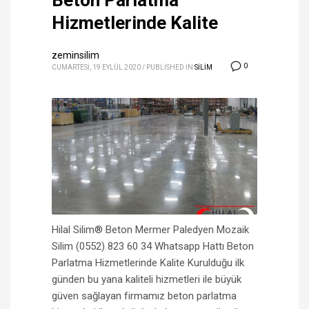
Beton Parlatma
Hizmetlerinde Kalite
zeminsilim
0
CUMARTESI, 19 EYLÜL 2020
/
PUBLISHED IN
SİLİM
Hilal Silim® Beton Mermer Paledyen Mozaik
Silim (0552) 823 60 34 Whatsapp Hattı Beton
Parlatma Hizmetlerinde Kalite Kurulduğu ilk
günden bu yana kaliteli hizmetleri ile büyük
güven sağlayan firmamız beton parlatma