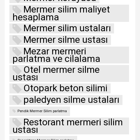
Mermer silim maliyet
hesaplama
Mermer silim ustaları
Mermer silme ustası
Mezar mermeri
parlatma ve cilalama
Otel mermer silme
ustası
Otopark beton silimi
paledyen silme ustaları
Pendik Mermer Silim parlatma
Restorant mermeri silim
ustası