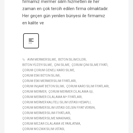
firmamız mermer silim hizmetleri ile her
zaman en çok tercih edilen firma olmaktadır.
Her geçen gün yenilen bünyesi ile firmamız
en kalite ve
AVM MERMER SILME
BETON SILIMCILERI
BETON YÜZEYI SILME
ÇINI SILME
ÇORUM ÇINI SILME FIYATI
ÇORUM ÇORUM GENELI KARO SILME
ÇORUM ESKI BETON SILIMI
ÇORUM ESKI MERMER SILIM FIYATLARI
ÇORUM INŞAAT BETON SILIMI
ÇORUM KARO SILIM FIYATLARI
ÇORUM MERMER
ÇORUM MERMER CILALAMA IŞI
ÇORUM MERMER CILALAMA M² FIYATLARI
ÇORUM MERMER KALITELI SILIM USTASI HESAPLI
ÇORUM MERMER SILIM USTASI GELSIN FIYAT VERSIN
ÇORUM MERMER SILIMI FIYATLARI
ÇORUM MERMER SILME MAKINASI
ÇORUM MEZAR CILALAMA VE PARLATMA
ÇORUM MOZAIK SILIM USTASI