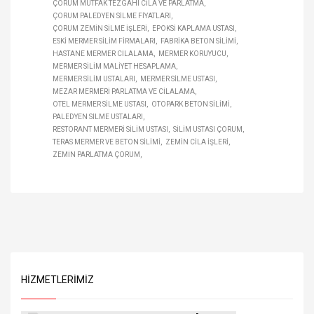
ÇORUM MUTFAK TEZGAHI CILA VE PARLATMA
ÇORUM PALEDYEN SILME FIYATLARI
ÇORUM ZEMIN SILME IŞLERI
EPOKSI KAPLAMA USTASI
ESKI MERMER SILIM FIRMALARI
FABRIKA BETON SILIMI
HASTANE MERMER CILALAMA
MERMER KORUYUCU
MERMER SILIM MALIYET HESAPLAMA
MERMER SILIM USTALARI
MERMER SILME USTASI
MEZAR MERMERI PARLATMA VE CILALAMA
OTEL MERMER SILME USTASI
OTOPARK BETON SILIMI
PALEDYEN SILME USTALARI
RESTORANT MERMERI SILIM USTASI
SILIM USTASI ÇORUM
TERAS MERMER VE BETON SILIMI
ZEMIN CILA IŞLERI
ZEMIN PARLATMA ÇORUM
HIZMETLERIMIZ