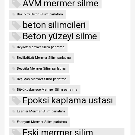
AVM mermer silme
Bakırköy Beton Silim parlatma
beton silimcileri
Beton yüzeyi silme
Beykoz Mermer Silim parlatma
Beylikdüzü Mermer Silim parlatma
Beyoğlu Mermer Silim parlatma
Beşiktaş Mermer Silim parlatma
Büyükçekmece Mermer Silim parlatma
Epoksi kaplama ustası
Esenler Mermer Silim parlatma
Esenyurt Mermer Silim parlatma
Eski mermer silim