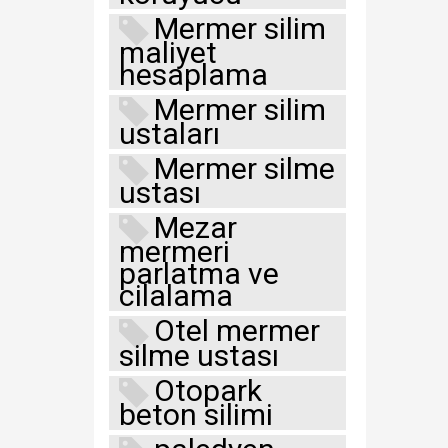
Mermer silim
maliyet
hesaplama
Mermer silim
ustaları
Mermer silme
ustası
Mezar
mermeri
parlatma ve
cilalama
Otel mermer
silme ustası
Otopark
beton silimi