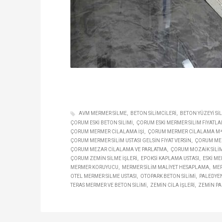
AVM MERMER SILME
BETON SILIMCILERI
BETON YÜZEYI SI
ÇORUM ESKI BETON SILIMI
ÇORUM ESKI MERMER SILIM FIYATLA
ÇORUM MERMER CILALAMA IŞI
ÇORUM MERMER CILALAMA M² 
ÇORUM MERMER SILIM USTASI GELSIN FIYAT VERSIN
ÇORUM MER
ÇORUM MEZAR CILALAMA VE PARLATMA
ÇORUM MOZAIK SILIM
ÇORUM ZEMIN SILME IŞLERI
EPOKSI KAPLAMA USTASI
ESKI ME
MERMER KORUYUCU
MERMER SILIM MALIYET HESAPLAMA
MER
OTEL MERMER SILME USTASI
OTOPARK BETON SILIMI
PALEDYEN
TERAS MERMER VE BETON SILIMI
ZEMIN CILA IŞLERI
ZEMIN P