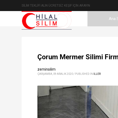
SİLİM TEKLİFİ ALIN ÜCRETSİZ KEŞİF İÇİN ARAYIN
Ana 
Çorum Mermer Silimi Firma
zeminsilim
ÇARŞAMBA, 09 ARALIK 2020
/
PUBLISHED IN
ILLER