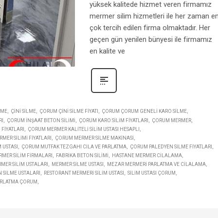
yüksek kalitede hizmet veren firmamız
mermer silim hizmetleri ile her zaman e
çok tercih edilen firma olmaktadır. Her
geçen gün yenilen bünyesi ile firmamız
en kalite ve
LME
ÇINI SILME
ÇORUM ÇINI SILME FIYATI
ÇORUM ÇORUM GENELI KARO SILME
RI
ÇORUM INŞAAT BETON SILIMI
ÇORUM KARO SILIM FIYATLARI
ÇORUM MERMER
FIYATLARI
ÇORUM MERMER KALITELI SILIM USTASI HESAPLI
MER SILIMI FIYATLARI
ÇORUM MERMER SILME MAKINASI
 USTASI
ÇORUM MUTFAK TEZGAHI CILA VE PARLATMA
ÇORUM PALEDYEN SILME FIYATLARI
RMER SILIM FIRMALARI
FABRIKA BETON SILIMI
HASTANE MERMER CILALAMA
MER SILIM USTALARI
MERMER SILME USTASI
MEZAR MERMERI PARLATMA VE CILALAMA
 SILME USTALARI
RESTORANT MERMERI SILIM USTASI
SILIM USTASI ÇORUM
ARLATMA ÇORUM