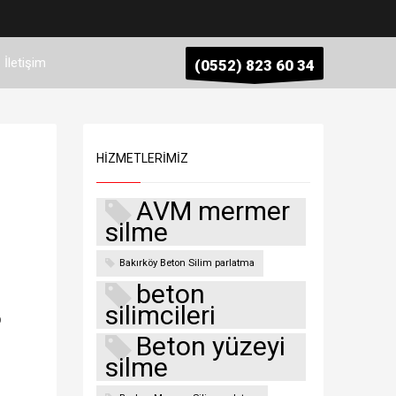
İletişim
(0552) 823 60 34
HIZMETLERIMIZ
AVM mermer
silme
Bakırköy Beton Silim parlatma
beton
silimcileri
p
Beton yüzeyi
silme