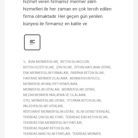
hizmet veren firmamız mermer silim
hizmetleri ile her zaman en çok tercih edilen
firma olmaktadır. Her geçen gün yenilen
bünyesi ile firmamız en kalite ve
AVM MERMER SILME
BETON SILIMCILERI
BETON YÜZEYI SILME
ÇINI SILME
EPOKSI KAPLAMA USTASI
ESKI MERMER SILIM FIRMALARI
FABRIKA BETON SILIMI
HASTANE MERMER CILALAMA
MERMER KORUYUCU
MERMER SILIM MALIYET HESAPLAMA
MERMER SILIM USTALARI
MERMER SILME USTASI
MEZAR MERMERI PARLATMA VE CILALAMA
OTEL MERMER SILME USTASI
OTOPARK BETON SILIMI
PALEDYEN SILME USTALARI
RESTORANT MERMERI SILIM USTASI
SILIM USTASI TEKIRDAĞ
TEKIRDAĞ ÇINI SILME FIYATI
TEKIRDAĞ ESKI BETON SILIMI
TEKIRDAĞ ESKI MERMER SILIM FIYATLARI
TEKIRDAĞ INŞAAT BETON SILIMI
TEKIRDAĞ KARO SILIM FIYATLARI
TEKIRDAĞ MERMER