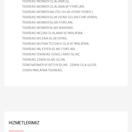
TEKIRDAĞ MERMER CILALAMA IŞI
TEKIRDAĞ MERMER CILALAMA M² FIYATLARI
TEKIRDAĞ MERMER KALITELI SILIM USTASI HESAPLI
TEKIRDAĞ MERMER SILIM USTASI GELSIN FIYAT VERSIN
TEKIRDAĞ MERMER SILIMI FIYATLARI
TEKIRDAĞ MERMER SILME MAKINASI
TEKIRDAĞ MEZAR CILALAMA VE PARLATMA
TEKIRDAĞ MOZAIK SILIM USTASI
TEKIRDAĞ MUTFAK TEZGAHI CILA VE PARLATMA
TEKIRDAĞ PALEDYEN SILME FIYATLARI
TEKIRDAĞ TEKIRDAĞ GENELI KARO SILME
TEKIRDAĞ ZEMIN SILME IŞLERI
TERAS MERMER VE BETON SILIMI
ZEMIN CILA IŞLERI
ZEMIN PARLATMA TEKIRDAĞ
HIZMETLERIMIZ