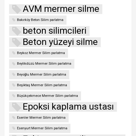
AVM mermer silme
Bakırköy Beton Silim parlatma
beton silimcileri
Beton yüzeyi silme
Beykoz Mermer Silim parlatma
Beylikdüzü Mermer Silim parlatma
Beyoğlu Mermer Silim parlatma
Beşiktaş Mermer Silim parlatma
Büyükçekmece Mermer Silim parlatma
Epoksi kaplama ustası
Esenler Mermer Silim parlatma
Esenyurt Mermer Silim parlatma