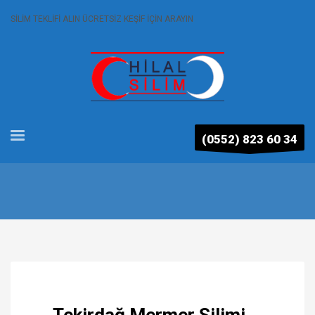
SİLİM TEKLİFİ ALIN ÜCRETSİZ KEŞİF İÇİN ARAYIN
(0552) 823 60 34