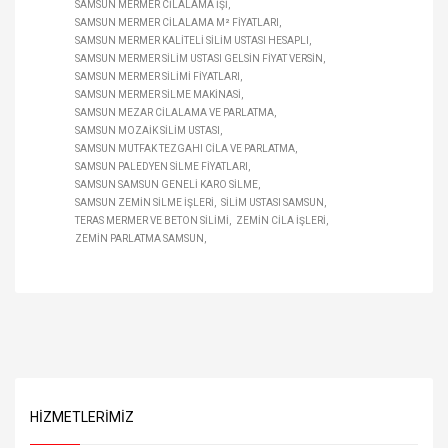
SAMSUN MERMER CILALAMA IŞI
SAMSUN MERMER CILALAMA M² FIYATLARI
SAMSUN MERMER KALITELI SILIM USTASI HESAPLI
SAMSUN MERMER SILIM USTASI GELSIN FIYAT VERSIN
SAMSUN MERMER SILIMI FIYATLARI
SAMSUN MERMER SILME MAKINASI
SAMSUN MEZAR CILALAMA VE PARLATMA
SAMSUN MOZAIK SILIM USTASI
SAMSUN MUTFAK TEZGAHI CILA VE PARLATMA
SAMSUN PALEDYEN SILME FIYATLARI
SAMSUN SAMSUN GENELI KARO SILME
SAMSUN ZEMIN SILME IŞLERI
SILIM USTASI SAMSUN
TERAS MERMER VE BETON SILIMI
ZEMIN CILA IŞLERI
ZEMIN PARLATMA SAMSUN
HIZMETLERIMIZ