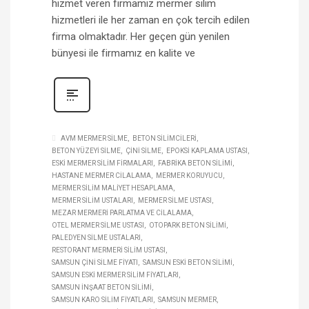
hizmet veren firmamız mermer silim
hizmetleri ile her zaman en çok tercih edilen
firma olmaktadır. Her geçen gün yenilen
bünyesi ile firmamız en kalite ve
AVM MERMER SILME
BETON SILIMCILERI
BETON YÜZEYI SILME
ÇINI SILME
EPOKSI KAPLAMA USTASI
ESKI MERMER SILIM FIRMALARI
FABRIKA BETON SILIMI
HASTANE MERMER CILALAMA
MERMER KORUYUCU
MERMER SILIM MALIYET HESAPLAMA
MERMER SILIM USTALARI
MERMER SILME USTASI
MEZAR MERMERI PARLATMA VE CILALAMA
OTEL MERMER SILME USTASI
OTOPARK BETON SILIMI
PALEDYEN SILME USTALARI
RESTORANT MERMERI SILIM USTASI
SAMSUN ÇINI SILME FIYATI
SAMSUN ESKI BETON SILIMI
SAMSUN ESKI MERMER SILIM FIYATLARI
SAMSUN INŞAAT BETON SILIMI
SAMSUN KARO SILIM FIYATLARI
SAMSUN MERMER