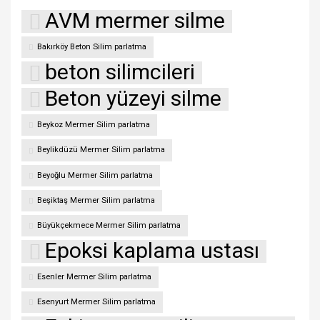
AVM mermer silme
Bakırköy Beton Silim parlatma
beton silimcileri
Beton yüzeyi silme
Beykoz Mermer Silim parlatma
Beylikdüzü Mermer Silim parlatma
Beyoğlu Mermer Silim parlatma
Beşiktaş Mermer Silim parlatma
Büyükçekmece Mermer Silim parlatma
Epoksi kaplama ustası
Esenler Mermer Silim parlatma
Esenyurt Mermer Silim parlatma