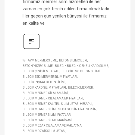
firmamız mermer silim hizmetleri ile her
zaman en çok tercih edilen firma olmaktadır.
Her geçen gün yenilen bünyesi ile firmamız
en kalite ve
AVM MERMER SILME
BETON SILIMCILERI
BETON YÜZEYI SILME
BILECIK BILECIK GENELI KARO SILME
BILECIK ÇINI SILME FIYATI
BILECIK ESKI BETON SILIMI
BILECIK ESKI MERMER SILIM FIYATLARI
BILECIK INŞAAT BETON SILIMI
BILECIK KARO SILIM FIYATLARI
BILECIK MERMER
BILECIK MERMER CILALAMA IŞI
BILECIK MERMER CILALAMA M² FIYATLARI
BILECIK MERMER KALITELI SILIM USTASI HESAPLI
BILECIK MERMER SILIM USTASI GELSIN FIYAT VERSIN
BILECIK MERMER SILIMI FIYATLARI
BILECIK MERMER SILME MAKINASI
BILECIK MEZAR CILALAMA VE PARLATMA
BILECIK MOZAIK SILIM USTASI