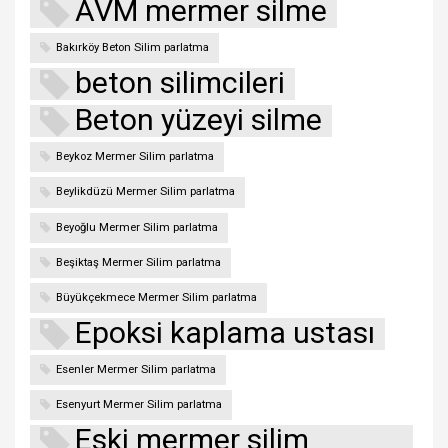
AVM mermer silme
Bakırköy Beton Silim parlatma
beton silimcileri
Beton yüzeyi silme
Beykoz Mermer Silim parlatma
Beylikdüzü Mermer Silim parlatma
Beyoğlu Mermer Silim parlatma
Beşiktaş Mermer Silim parlatma
Büyükçekmece Mermer Silim parlatma
Epoksi kaplama ustası
Esenler Mermer Silim parlatma
Esenyurt Mermer Silim parlatma
Eski mermer silim