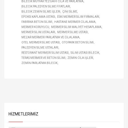
BILECIK MUTFAK TEZGAHI CILA VE PARLATMA
BILECIK PALEDYEN SILME FIYATLARI
BILECIK ZEMIN SILME IŞLERI
ÇINI SILME
EPOKSI KAPLAMA USTASI
ESKI MERMER SILIM FIRMALARI
FABRIKA BETON SILIMI
HASTANE MERMER CILALAMA
MERMER KORUYUCU
MERMER SILIM MALIYET HESAPLAMA
MERMER SILIM USTALARI
MERMER SILME USTASI
MEZAR MERMERI PARLATMA VE CILALAMA
OTEL MERMER SILME USTASI
OTOPARK BETON SILIMI
PALEDYEN SILME USTALARI
RESTORANT MERMERI SILIM USTASI
SILIM USTASI BILECIK
TERAS MERMER VE BETON SILIMI
ZEMIN CILA IŞLERI
ZEMIN PARLATMA BILECIK
HIZMETLERIMIZ