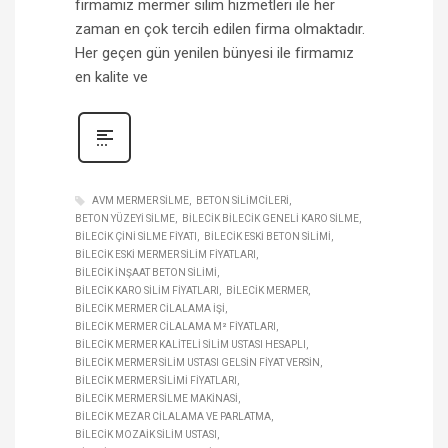
firmamız mermer silim hizmetleri ile her
zaman en çok tercih edilen firma olmaktadır.
Her geçen gün yenilen bünyesi ile firmamız
en kalite ve
AVM MERMER SILME
BETON SILIMCILERI
BETON YÜZEYI SILME
BILECIK BILECIK GENELI KARO SILME
BILECIK ÇINI SILME FIYATI
BILECIK ESKI BETON SILIMI
BILECIK ESKI MERMER SILIM FIYATLARI
BILECIK INŞAAT BETON SILIMI
BILECIK KARO SILIM FIYATLARI
BILECIK MERMER
BILECIK MERMER CILALAMA IŞI
BILECIK MERMER CILALAMA M² FIYATLARI
BILECIK MERMER KALITELI SILIM USTASI HESAPLI
BILECIK MERMER SILIM USTASI GELSIN FIYAT VERSIN
BILECIK MERMER SILIMI FIYATLARI
BILECIK MERMER SILME MAKINASI
BILECIK MEZAR CILALAMA VE PARLATMA
BILECIK MOZAIK SILIM USTASI