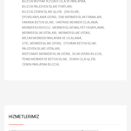
BILECIK MUTFAK TEZGAHI CILA VE PARLATMA
BILECIK PALEDYEN SILME FIYATLARI
BILECIK ZEMIN SILME IŞLERI
ÇINI SILME
EPOKSI KAPLAMA USTASI
ESKI MERMER SILIM FIRMALARI
FABRIKA BETON SILIMI
HASTANE MERMER CILALAMA
MERMER KORUYUCU
MERMER SILIM MALIYET HESAPLAMA
MERMER SILIM USTALARI
MERMER SILME USTASI
MEZAR MERMERI PARLATMA VE CILALAMA
OTEL MERMER SILME USTASI
OTOPARK BETON SILIMI
PALEDYEN SILME USTALARI
RESTORANT MERMERI SILIM USTASI
SILIM USTASI BILECIK
TERAS MERMER VE BETON SILIMI
ZEMIN CILA IŞLERI
ZEMIN PARLATMA BILECIK
HIZMETLERIMIZ