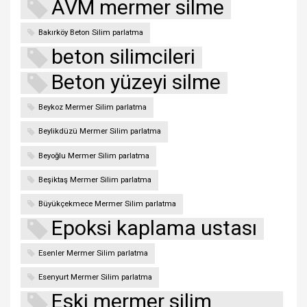
AVM mermer silme
Bakırköy Beton Silim parlatma
beton silimcileri
Beton yüzeyi silme
Beykoz Mermer Silim parlatma
Beylikdüzü Mermer Silim parlatma
Beyoğlu Mermer Silim parlatma
Beşiktaş Mermer Silim parlatma
Büyükçekmece Mermer Silim parlatma
Epoksi kaplama ustası
Esenler Mermer Silim parlatma
Esenyurt Mermer Silim parlatma
Eski mermer silim