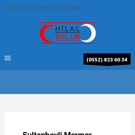
SİLİM TEKLİFİ ALIN ÜCRETSİZ KEŞİF İÇİN ARAYIN
(0552) 823 60 34