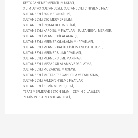
RESTORANT MERMERI SILIM USTASI
SILIM USTASI SULTANBEYLI
SULTANBEYLI ÇINI SILME FIYATI
SULTANBEYLI ESKI BETON SILIMI
SULTANBEYLI ESKI MERMER SILIM
SULTANBEYLI INŞAAT BETON SILIMI
SULTANBEYLI KARO SILIM FIYATLARI
SULTANBEYLI MERMER
SULTANBEYLI MERMER CILALAMA IŞI
SULTANBEYLI MERMER CILALAMA M² FIYATLARI
SULTANBEYLI MERMER KALITELI SILIM USTASI HESAPLI
SULTANBEYLI MERMER SILIMI FIYATLARI
SULTANBEYLI MERMER SILME MAKINASI
SULTANBEYLI MEZAR CILALAMA VE PARLATMA
SULTANBEYLI MOZAIK SILIM USTASI
SULTANBEYLI MUTFAK TEZGAHI CILA VE PARLATMA
SULTANBEYLI PALEDYEN SILME FIYATLARI
SULTANBEYLI ZEMIN SILME IŞLERI
TERAS MERMER VE BETON SILIMI
ZEMIN CILA IŞLERI
ZEMIN PARLATMA SULTANBEYLI