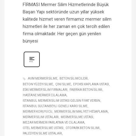
FİRMASI Mermer Silim Hizmetlerinde Büyük
Başarı Yapı sektöründe uzun yıllar yüksek
kalitede hizmet veren firmamız mermer silim
hizmetleri ile her zaman en çok tercih edilen
firma olmaktadır. Her geçen gün yenilen
bünyesi
AVM MERMER SILME
BETON SILIMCILERI
BETON YÜZEYI SILME
ÇINI SILME
EPOKSI KAPLAMA USTASI
ESKI MERMER SILIM FIRMALARI
FABRIKA BETON SILIMI
HASTANE MERMER CILALAMA
İSTANBUL MERMER SILIM USTASI GELSIN FIYAT VERSIN
İSTANBUL SULTANBEYLI GENELI KARO SILME
MERMER KORUYUCU
MERMER SILIM MALIYET HESAPLAMA
MERMER SILIM USTALARI
MERMER SILME USTASI
MEZAR MERMERI PARLATMA VE CILALAMA
OTEL MERMER SILME USTASI
OTOPARK BETON SILIMI
PALEDYEN SILME USTALARI