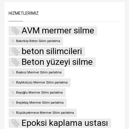
HIZMETLERIMIZ
AVM mermer silme
Bakırköy Beton Silim parlatma
beton silimcileri
Beton yüzeyi silme
Beykoz Mermer Silim parlatma
Beylikdüzü Mermer Silim parlatma
Beyoğlu Mermer Silim parlatma
Beşiktaş Mermer Silim parlatma
Büyükçekmece Mermer Silim parlatma
Epoksi kaplama ustası