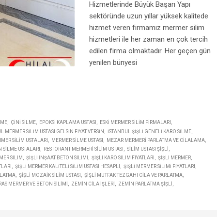
Hizmetlerinde Büyük Başarı Yapı
sektöründe uzun yıllar yüksek kalitede
hizmet veren firmamız mermer silim
hizmetleri ile her zaman en çok tercih
edilen firma olmaktadır. Her geçen gün
yenilen bünyesi
LME
ÇINI SILME
EPOKSI KAPLAMA USTASI
ESKI MERMER SILIM FIRMALARI
L MERMER SILIM USTASI GELSIN FIYAT VERSIN
İSTANBUL ŞIŞLI GENELI KARO SILME
MER SILIM USTALARI
MERMER SILME USTASI
MEZAR MERMERI PARLATMA VE CILALAMA
 SILME USTALARI
RESTORANT MERMERI SILIM USTASI
SILIM USTASI ŞIŞLI
RMER SILIM
ŞIŞLI INŞAAT BETON SILIMI
ŞIŞLI KARO SILIM FIYATLARI
ŞIŞLI MERMER
TLARI
ŞIŞLI MERMER KALITELI SILIM USTASI HESAPLI
ŞIŞLI MERMER SILIMI FIYATLARI
RLATMA
ŞIŞLI MOZAIK SILIM USTASI
ŞIŞLI MUTFAK TEZGAHI CILA VE PARLATMA
RAS MERMER VE BETON SILIMI
ZEMIN CILA IŞLERI
ZEMIN PARLATMA ŞIŞLI