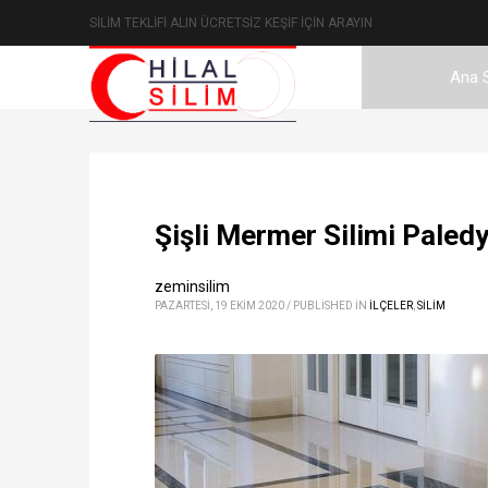
SİLİM TEKLİFİ ALIN ÜCRETSİZ KEŞİF İÇİN ARAYIN
Ana 
Şişli Mermer Silimi Pale
zeminsilim
PAZARTESI, 19 EKIM 2020
/
PUBLISHED IN
İLÇELER
,
SİLİM