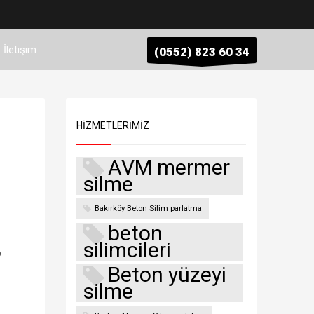
İletişim
(0552) 823 60 34
HIZMETLERIMIZ
AVM mermer
silme
Bakırköy Beton Silim parlatma
beton
silimcileri
p
Beton yüzeyi
silme