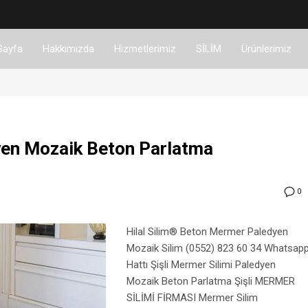
Sayfa
Hakkımızda
Hizmetlerimiz
SİLİM
Ürünlerimiz
dyen Mozaik Beton Parlatma
0
Hilal Silim® Beton Mermer Paledyen
Mozaik Silim (0552) 823 60 34 Whatsap
Hattı Şişli Mermer Silimi Paledyen
Mozaik Beton Parlatma Şişli MERMER
SİLİMİ FİRMASI Mermer Silim