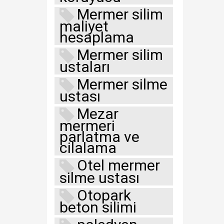
Mermer silim
maliyet
hesaplama
Mermer silim
ustaları
Mermer silme
ustası
Mezar
mermeri
parlatma ve
cilalama
Otel mermer
silme ustası
Otopark
beton silimi