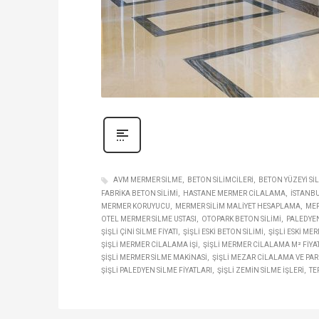
AVM MERMER SILME
BETON SILIMCILERI
BETON YÜZEYI SI
FABRIKA BETON SILIMI
HASTANE MERMER CILALAMA
İSTANBU
MERMER KORUYUCU
MERMER SILIM MALIYET HESAPLAMA
MER
OTEL MERMER SILME USTASI
OTOPARK BETON SILIMI
PALEDYEN
ŞIŞLI ÇINI SILME FIYATI
ŞIŞLI ESKI BETON SILIMI
ŞIŞLI ESKI ME
ŞIŞLI MERMER CILALAMA IŞI
ŞIŞLI MERMER CILALAMA M² FIYA
ŞIŞLI MERMER SILME MAKINASI
ŞIŞLI MEZAR CILALAMA VE PA
ŞIŞLI PALEDYEN SILME FIYATLARI
ŞIŞLI ZEMIN SILME IŞLERI
TE