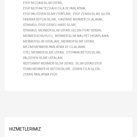
EYÜP MOZAIK SILIM USTASI
EYÜP MUTFAK TEZGAHI CILA VE PARLATMA
EYÜP PALEDYEN SILME FIYATLARI
EYÜP ZEMIN SILME IŞLERI
FABRIKA BETON SILIMI
HASTANE MERMER CILALAMA
İSTANBUL EYÜP GENELI KARO SILME
İSTANBUL MERMER SILIM USTASI GELSIN FIYAT VERSIN
MERMER KORUYUCU
MERMER SILIM MALIYET HESAPLAMA
MERMER SILIM USTALARI
MERMER SILME USTASI
MEZAR MERMERI PARLATMA VE CILALAMA
OTEL MERMER SILME USTASI
OTOPARK BETON SILIMI
PALEDYEN SILME USTALARI
RESTORANT MERMERI SILIM USTASI
SILIM USTASI EYÜP
TERAS MERMER VE BETON SILIMI
ZEMIN CILA IŞLERI
ZEMIN PARLATMA EYÜP
HIZMETLERIMIZ