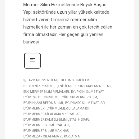
Mermer Silim Hizmetlerinde Büyük Başarı
Yapı sektöründe uzun yıllar yüksek kalitede
hizmet veren firmamız mermer silim
hizmetleri ile her zaman en çok tercih edilen
firma olmaktadır. Her geçen gün yenilen
bünyesi
AVM MERMER SILME
BETON SILIMCILERI
BETON YÜZEYI SILME
ÇINI SILME
EPOKSI KAPLAMA USTASI
ESKI MERMER SILIM FIRMALARI
EYÜP ÇINI SILME FIYATI
EYÜP ESKI BETON SILIMI
EYÜP ESKI MERMER SILIM
EYÜP INŞAAT BETON SILIMI
EYÜP KARO SILIM FIYATLARI
EYÜP MERMER
EYÜP MERMER CILALAMA IŞI
EYÜP MERMER CILALAMA M² FIYATLARI
EYÜP MERMER KALITELI SILIM USTASI HESAPLI
EYÜP MERMER SILIMI FIYATLARI
EYÜP MERMER SILME MAKINASI
EYÜP MEZAR CILALAMA VE PARLATMA