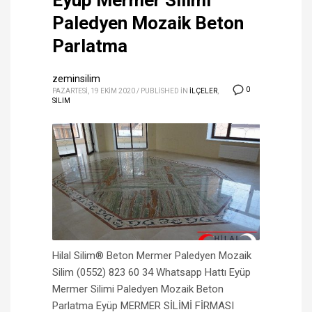
Eyüp Mermer Silimi
Paledyen Mozaik Beton
Parlatma
zeminsilim
0
PAZARTESI, 19 EKIM 2020
/
PUBLISHED IN
İLÇELER
,
SİLİM
Hilal Silim® Beton Mermer Paledyen Mozaik
Silim (0552) 823 60 34 Whatsapp Hattı Eyüp
Mermer Silimi Paledyen Mozaik Beton
Parlatma Eyüp MERMER SİLİMİ FİRMASI