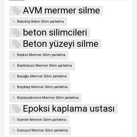
AVM mermer silme
Bakırköy Beton Silim parlatma
beton silimcileri
Beton yüzeyi silme
Beykoz Mermer Silim parlatma
Beylikdüzü Mermer Silim parlatma
Beyoğlu Mermer Silim parlatma
Beşiktaş Mermer Silim parlatma
Büyükçekmece Mermer Silim parlatma
Epoksi kaplama ustası
Esenler Mermer Silim parlatma
Esenyurt Mermer Silim parlatma