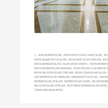
AVM MERMER SILME
AYDIN AYDIN GENELI KARO SILME
AYD
AYDIN INŞAAT BETON SILIMI
AYDIN KARO SILIM FIYATLARI
AYD
AYDIN MERMER KALITELI SILIM USTASI HESAPLI
AYDIN MERMER S
AYDIN MERMER SILME MAKINASI
AYDIN MEZAR CILALAMA VE 
AYDIN PALEDYEN SILME FIYATLARI
AYDIN ZEMIN SILME IŞLERI
ESKI MERMER SILIM FIRMALARI
FABRIKA BETON SILIMI
HASTA
MERMER SILIM USTALARI
MERMER SILME USTASI
MEZAR MERME
PALEDYEN SILME USTALARI
RESTORANT MERMERI SILIM USTASI
ZEMIN PARLATMA AYDIN