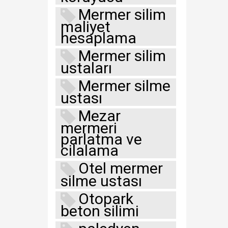
Mermer silim
maliyet
hesaplama
Mermer silim
ustaları
Mermer silme
ustası
Mezar
mermeri
parlatma ve
cilalama
Otel mermer
silme ustası
Otopark
beton silimi