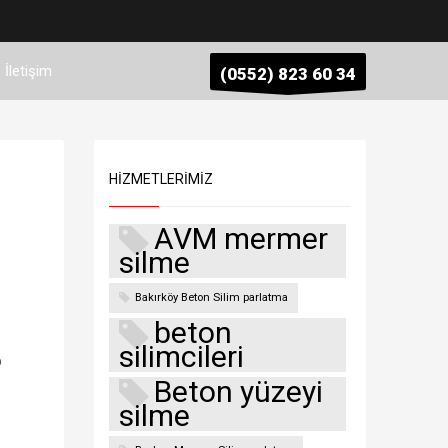
İletişim
(0552) 823 60 34
HIZMETLERIMIZ
AVM mermer
silme
Bakırköy Beton Silim parlatma
beton
silimcileri
p
Beton yüzeyi
silme