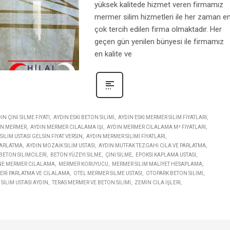
yüksek kalitede hizmet veren firmamız
mermer silim hizmetleri ile her zaman e
çok tercih edilen firma olmaktadır. Her
geçen gün yenilen bünyesi ile firmamız
en kalite ve
IN ÇINI SILME FIYATI
AYDIN ESKI BETON SILIMI
AYDIN ESKI MERMER SILIM FIYATLARI
IN MERMER
AYDIN MERMER CILALAMA IŞI
AYDIN MERMER CILALAMA M² FIYATLARI
ILIM USTASI GELSIN FIYAT VERSIN
AYDIN MERMER SILIMI FIYATLARI
PARLATMA
AYDIN MOZAIK SILIM USTASI
AYDIN MUTFAK TEZGAHI CILA VE PARLATMA
BETON SILIMCILERI
BETON YÜZEYI SILME
ÇINI SILME
EPOKSI KAPLAMA USTASI
NE MERMER CILALAMA
MERMER KORUYUCU
MERMER SILIM MALIYET HESAPLAMA
RI PARLATMA VE CILALAMA
OTEL MERMER SILME USTASI
OTOPARK BETON SILIMI
SILIM USTASI AYDIN
TERAS MERMER VE BETON SILIMI
ZEMIN CILA IŞLERI