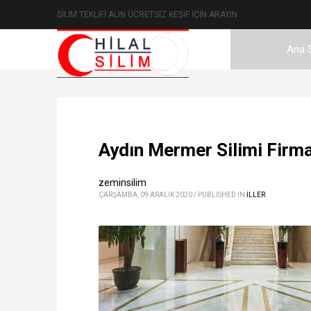
SİLİM TEKLİFİ ALIN ÜCRETSİZ KEŞİF İÇİN ARAYIN
Ana 
Aydın Mermer Silimi Firmas
zeminsilim
ÇARŞAMBA, 09 ARALIK 2020
/
PUBLISHED IN
ILLER