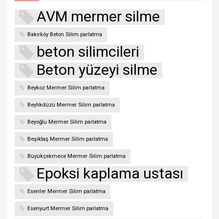
AVM mermer silme
Bakırköy Beton Silim parlatma
beton silimcileri
Beton yüzeyi silme
Beykoz Mermer Silim parlatma
Beylikdüzü Mermer Silim parlatma
Beyoğlu Mermer Silim parlatma
Beşiktaş Mermer Silim parlatma
Büyükçekmece Mermer Silim parlatma
Epoksi kaplama ustası
Esenler Mermer Silim parlatma
Esenyurt Mermer Silim parlatma