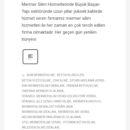
Mermer Silim Hizmetlerinde Büyük Başarı
Yapı sektöründe uzun yıllar yüksek kalitede
hizmet veren firmamız mermer silim
hizmetleri ile her zaman en çok tercih edilen
firma olmaktadır. Her geçen gün yenilen
bünyesi
AVM MERMER SILME
BETON SILIMCILERI
BETON YÜZEYI SILME
ÇINI SILME
EPOKSI KAPLAMA USTASI
ESKI MERMER SILIM FIRMALARI
FABRIKA BETON SILIMI
HASTANE MERMER CILALAMA
İSTANBUL MERMER SILIM USTASI GELSIN FIYAT VERSIN
İSTANBUL ŞILE GENELI KARO SILME
MERMER KORUYUCU
MERMER SILIM MALIYET HESAPLAMA
MERMER SILIM USTALARI
MERMER SILME USTASI
MEZAR MERMERI PARLATMA VE CILALAMA
OTEL MERMER SILME USTASI
OTOPARK BETON SILIMI
PALEDYEN SILME USTALARI