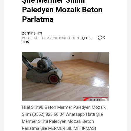
Şile Mermer Silimi
Paledyen Mozaik Beton
Parlatma
zeminsilim
0
PAZARTESI, 19 EKIM 2020
/
PUBLISHED IN
İLÇELER
,
SİLİM
Hilal Silim® Beton Mermer Paledyen Mozaik
Silim (0552) 823 60 34 Whatsapp Hattı Şile
Mermer Silimi Paledyen Mozaik Beton
Parlatma Şile MERMER SİLİMİ FİRMASI