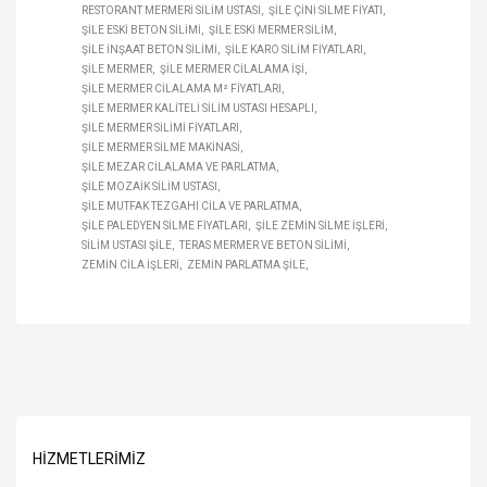
RESTORANT MERMERI SILIM USTASI
ŞILE ÇINI SILME FIYATI
ŞILE ESKI BETON SILIMI
ŞILE ESKI MERMER SILIM
ŞILE INŞAAT BETON SILIMI
ŞILE KARO SILIM FIYATLARI
ŞILE MERMER
ŞILE MERMER CILALAMA IŞI
ŞILE MERMER CILALAMA M² FIYATLARI
ŞILE MERMER KALITELI SILIM USTASI HESAPLI
ŞILE MERMER SILIMI FIYATLARI
ŞILE MERMER SILME MAKINASI
ŞILE MEZAR CILALAMA VE PARLATMA
ŞILE MOZAIK SILIM USTASI
ŞILE MUTFAK TEZGAHI CILA VE PARLATMA
ŞILE PALEDYEN SILME FIYATLARI
ŞILE ZEMIN SILME IŞLERI
SILIM USTASI ŞILE
TERAS MERMER VE BETON SILIMI
ZEMIN CILA IŞLERI
ZEMIN PARLATMA ŞILE
HIZMETLERIMIZ