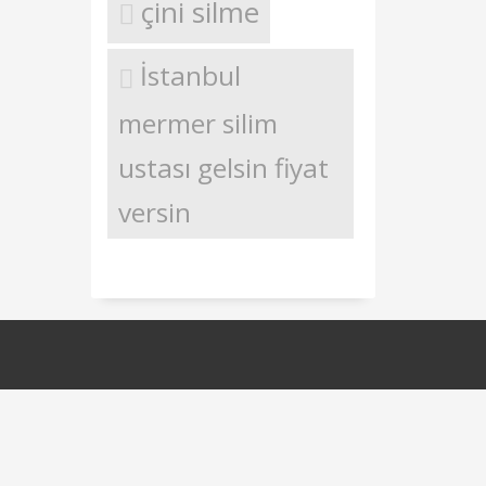
çini silme
İstanbul
mermer silim
ustası gelsin fiyat
versin
Cila Mermer silme
Çatı izolasyon Ustası
Çatı Tamiri
Çatı
retan enjeksiyon İstanbul izolasyon