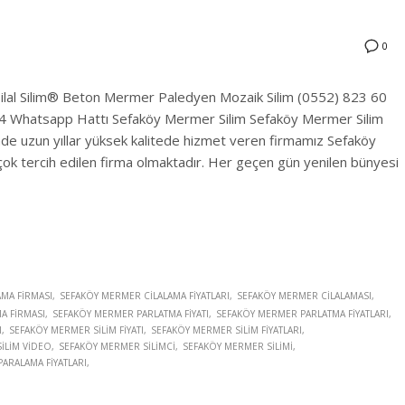
0
ilal Silim® Beton Mermer Paledyen Mozaik Silim (0552) 823 60
4 Whatsapp Hattı Sefaköy Mermer Silim Sefaköy Mermer Silim
de uzun yıllar yüksek kalitede hizmet veren firmamız Sefaköy
çok tercih edilen firma olmaktadır. Her geçen gün yenilen bünyesi
MA FIRMASI
SEFAKÖY MERMER CILALAMA FIYATLARI
SEFAKÖY MERMER CILALAMASI
A FIRMASI
SEFAKÖY MERMER PARLATMA FIYATI
SEFAKÖY MERMER PARLATMA FIYATLARI
I
SEFAKÖY MERMER SILIM FIYATI
SEFAKÖY MERMER SILIM FIYATLARI
ILIM VIDEO
SEFAKÖY MERMER SILIMCI
SEFAKÖY MERMER SILIMI
ARALAMA FIYATLARI