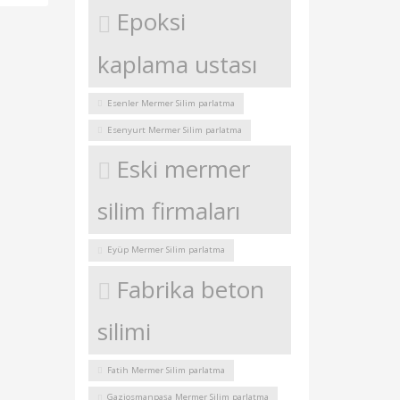
Epoksi
kaplama ustası
Esenler Mermer Silim parlatma
Esenyurt Mermer Silim parlatma
Eski mermer
silim firmaları
Eyüp Mermer Silim parlatma
Fabrika beton
silimi
Fatih Mermer Silim parlatma
Gaziosmanpaşa Mermer Silim parlatma