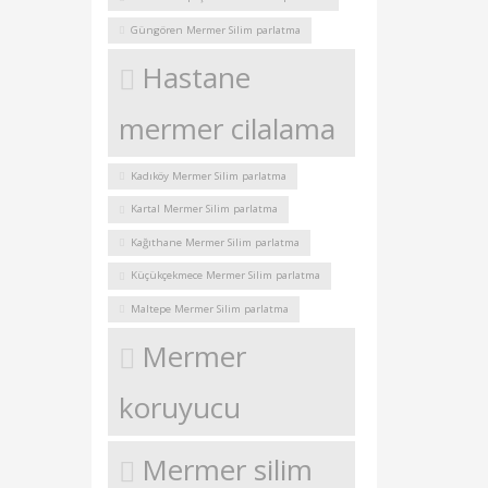
Güngören Mermer Silim parlatma
Hastane
mermer cilalama
Kadıköy Mermer Silim parlatma
Kartal Mermer Silim parlatma
Kağıthane Mermer Silim parlatma
Küçükçekmece Mermer Silim parlatma
Maltepe Mermer Silim parlatma
Mermer
koruyucu
Mermer silim