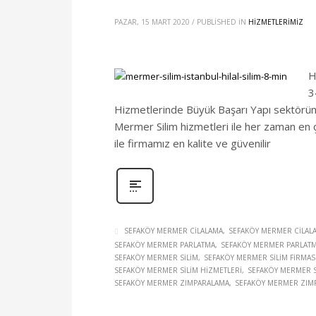
PAZAR, 15 MART 2020
/
PUBLISHED IN
HİZMETLERİMİZ
H
3
Hizmetlerinde Büyük Başarı Yapı sektörün
Mermer Silim hizmetleri ile her zaman en 
ile firmamız en kalite ve güvenilir
SEFAKÖY MERMER CILALAMA
SEFAKÖY MERMER CILALA
SEFAKÖY MERMER PARLATMA
SEFAKÖY MERMER PARLATM
SEFAKÖY MERMER SILIM
SEFAKÖY MERMER SILIM FIRMAS
SEFAKÖY MERMER SILIM HIZMETLERI
SEFAKÖY MERMER S
SEFAKÖY MERMER ZIMPARALAMA
SEFAKÖY MERMER ZIMP