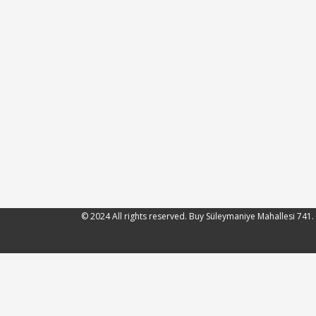
© 2024 All rights reserved. Buy Süleymaniye Mahallesi 741.
ustası
Beton silimi
Mermer Silimi Us
WhatsApp
Phone