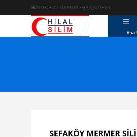
SİLİM TEKLİFİ ALIN ÜCRETSİZ KEŞİF İÇİN ARAYIN
Ana 
SEFAKÖY MERMER SİL