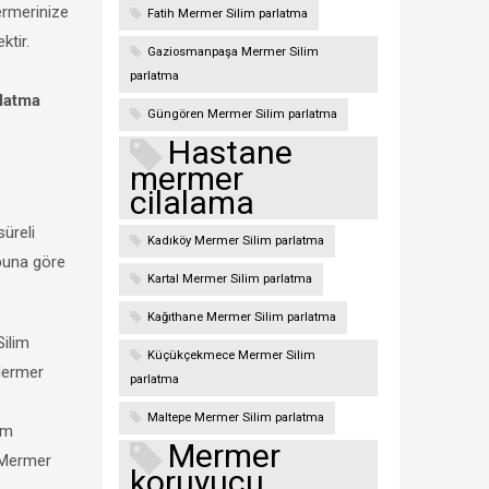
ermerinize
Fatih Mermer Silim parlatma
ktir.
Gaziosmanpaşa Mermer Silim
parlatma
latma
Güngören Mermer Silim parlatma
Hastane
mermer
cilalama
süreli
Kadıköy Mermer Silim parlatma
 buna göre
Kartal Mermer Silim parlatma
.
Kağıthane Mermer Silim parlatma
Silim
Küçükçekmece Mermer Silim
Mermer
parlatma
Maltepe Mermer Silim parlatma
im
Mermer
 Mermer
koruyucu