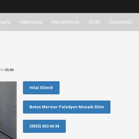
Sayfa
Hakkımızda
Hizmetlerimiz
SİLİM
Ürünlerimiz
 IN
SİLİM
Hilal Silim®
Beton Mermer Paledyen Mozaik Silim
(0552) 823 60 34