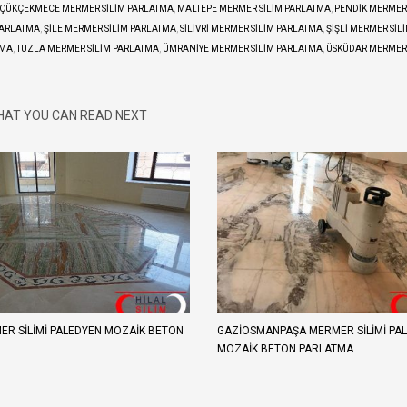
ÇÜKÇEKMECE MERMER SILIM PARLATMA
,
MALTEPE MERMER SILIM PARLATMA
,
PENDIK MERMER 
PARLATMA
,
ŞILE MERMER SILIM PARLATMA
,
SILIVRI MERMER SILIM PARLATMA
,
ŞIŞLI MERMER SIL
TMA
,
TUZLA MERMER SILIM PARLATMA
,
ÜMRANIYE MERMER SILIM PARLATMA
,
ÜSKÜDAR MERMER 
AT YOU CAN READ NEXT
ER SILIMI PALEDYEN MOZAIK BETON
GAZIOSMANPAŞA MERMER SILIMI PA
MOZAIK BETON PARLATMA