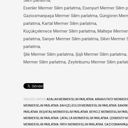
Silim parlatma,
Esenler Mermer Silim parlatma, Esenyurt Mermer Silim p
Gaziosmanpaşa Mermer Silim parlatma, Güngören Mermer
parlatma, Kartal Mermer Silim parlatma,
Küçükçekmece Mermer Silim parlatma, Maltepe Mermer S
parlatma, Sarıyer Mermer Silim parlatma, Silivri Mermer 
parlatma,
Şile Mermer Silim parlatma, Şişli Mermer Silim parlatm
Mermer Silim parlatma, Zeytinburnu Mermer Silim parla
TAGGED UNDER:
ADALAR MERMER SILIM PARLATMA
,
ARNAVUTKÖY MERMER S
MERMER SILIM PARLATMA
,
BAHÇELIEVLER MERMER SILIM PARLATMA
,
BAKIRK
PARLATMA
,
BEŞIKTAŞ MERMER SILIM PARLATMA
,
BEYKOZ MERMER SILIM PAR
MERMER SILIM PARLATMA
,
ÇATALCA MERMER SILIM PARLATMA
,
ÇEKMEKÖY M
MERMER SILIM PARLATMA
,
FATIH MERMER SILIM PARLATMA
,
GAZIOSMANPAŞA