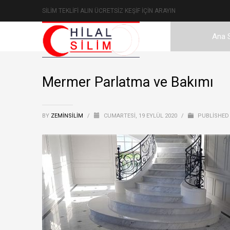
SİLİM TEKLİFİ ALIN ÜCRETSİZ KEŞİF İÇİN ARAYIN
Ana 
Mermer Parlatma ve Bakımı
BY
ZEMINSILIM
/
CUMARTESI, 19 EYLÜL 2020
/
PUBLISHED