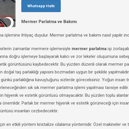
Whatsapp Hattı
Mermer Parlatma ve Bakımı
 işlemine ihtiyaç duyulur. Mermer parlatma ve bakımı nasıl yapılır inc
 kirlerin zamanlar mermere işlemesiyle
mermer parlatma
işi zorlaşabi
larına doğru işlemeye başlayarak kalıcı ve zor lekeler oluşumuna sebep 
e estetik görüntüsünü kaybedecektir. Bu yüzden düzenli olarak mermer p
 doğal taş parlaklığı yapısını bozmadan uygun bir şekilde yapılmalıdır
k günkü parlaklığına kavuştuğunu sizlerde göreceksiniz. Yoğun insan tr
rleneceğinden sık sık mermer parlatma işlemi yapılması tavsiye edilir.
çin hijyenik ve estetik görüntüsü olmayacaktır. Bu yüzden toplu alanla
önemlidir. Parlak bir mermer hijyenik ve estetik görüneceği için insan
üntüsü insanları cezbedecektir.
n en etkili yöntem kristalize cilalama yöntemidir. Özel makineler ve 