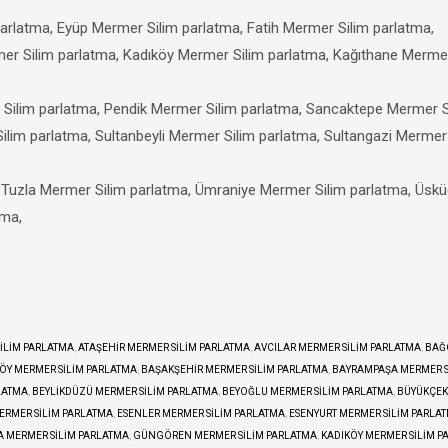
arlatma, Eyüp Mermer Silim parlatma, Fatih Mermer Silim parlatma,
 Silim parlatma, Kadıköy Mermer Silim parlatma, Kağıthane Mermer
ilim parlatma, Pendik Mermer Silim parlatma, Sancaktepe Mermer S
Silim parlatma, Sultanbeyli Mermer Silim parlatma, Sultangazi Mermer
a, Tuzla Mermer Silim parlatma, Ümraniye Mermer Silim parlatma, Üskü
tma,
ILIM PARLATMA
,
ATAŞEHIR MERMER SILIM PARLATMA
,
AVCILAR MERMER SILIM PARLATMA
,
BAĞ
ÖY MERMER SILIM PARLATMA
,
BAŞAKŞEHIR MERMER SILIM PARLATMA
,
BAYRAMPAŞA MERMER S
LATMA
,
BEYLIKDÜZÜ MERMER SILIM PARLATMA
,
BEYOĞLU MERMER SILIM PARLATMA
,
BÜYÜKÇE
ERMER SILIM PARLATMA
,
ESENLER MERMER SILIM PARLATMA
,
ESENYURT MERMER SILIM PARLA
 MERMER SILIM PARLATMA
,
GÜNGÖREN MERMER SILIM PARLATMA
,
KADIKÖY MERMER SILIM P