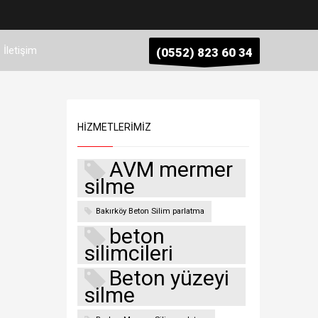
İletişim
(0552) 823 60 34
HIZMETLERIMIZ
AVM mermer
silme
Bakırköy Beton Silim parlatma
beton
silimcileri
Beton yüzeyi
silme