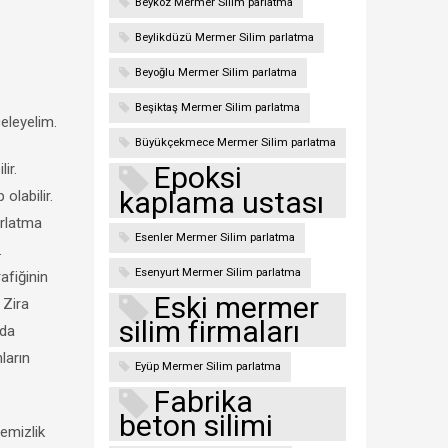
Beykoz Mermer Silim parlatma
Beylikdüzü Mermer Silim parlatma
Beyoğlu Mermer Silim parlatma
Beşiktaş Mermer Silim parlatma
eleyelim.
Büyükçekmece Mermer Silim parlatma
lir.
Epoksi
kaplama ustası
olabilir.
arlatma
Esenler Mermer Silim parlatma
.
Esenyurt Mermer Silim parlatma
afiğinin
Eski mermer
 Zira
silim firmaları
rda
ların
Eyüp Mermer Silim parlatma
Fabrika
beton silimi
temizlik