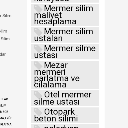
Mermer silim
maliyet
 Silim
hesaplama
Mermer silim
ilim
ustaları
 Silim
Mermer silme
ustası
dar
Mezar
mermeri
parlatma ve
cilalama
Otel mermer
silme ustası
CILAR
ILIM
Otopark
KMECE
beton silimi
TMA
,
EYÜP
ARLATMA
,