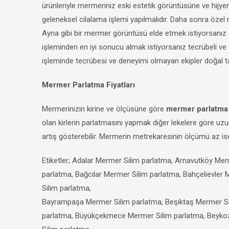
ürünleriyle mermeriniz eski estetik görüntüsüne ve hijye
geleneksel cilalama işlemi yapılmalıdır. Daha sonra özel m
Ayna gibi bir mermer görüntüsü elde etmek istiyorsanız s
işleminden en iyi sonucu almak istiyorsanız tecrübeli ve
işleminde tecrübesi ve deneyimi olmayan ekipler doğal ta
Mermer Parlatma Fiyatları
Mermerinizin kirine ve ölçüsüne göre
mermer parlatm
olan kirlerin parlatmasını yapmak diğer lekelere göre u
artış gösterebilir. Mermerin metrekaresinin ölçümü az ise
Etiketler; Adalar Mermer Silim parlatma, Arnavutköy Mer
parlatma, Bağcılar Mermer Silim parlatma, Bahçelievler
Silim parlatma,
Bayrampaşa Mermer Silim parlatma, Beşiktaş Mermer Sil
parlatma, Büyükçekmece Mermer Silim parlatma, Beyko