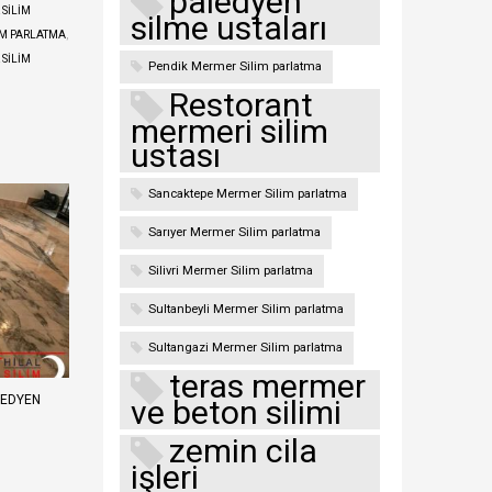
paledyen
SILIM
silme ustaları
IM PARLATMA
,
SILIM
Pendik Mermer Silim parlatma
Restorant
mermeri silim
ustası
Sancaktepe Mermer Silim parlatma
Sarıyer Mermer Silim parlatma
Silivri Mermer Silim parlatma
Sultanbeyli Mermer Silim parlatma
Sultangazi Mermer Silim parlatma
teras mermer
LEDYEN
ve beton silimi
zemin cila
işleri