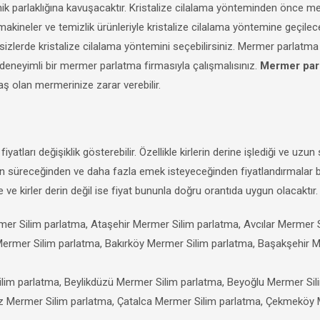
nik parlaklığına kavuşacaktır. Kristalize cilalama yönteminden önce m
akineler ve temizlik ürünleriyle kristalize cilalama yöntemine geçilece
izlerde kristalize cilalama yöntemini seçebilirsiniz. Mermer parlatma
 deneyimli bir mermer parlatma firmasıyla çalışmalısınız.
Mermer par
ş olan mermerinize zarar verebilir.
a
fiyatları değişiklik gösterebilir. Özellikle kirlerin derine işlediği ve uzun 
zun süreceğinden ve daha fazla emek isteyeceğinden fiyatlandırmalar
 ve kirler derin değil ise fiyat bununla doğru orantıda uygun olacaktır
mer Silim parlatma, Ataşehir Mermer Silim parlatma, Avcılar Mermer 
 Mermer Silim parlatma, Bakırköy Mermer Silim parlatma, Başakşehir 
im parlatma, Beylikdüzü Mermer Silim parlatma, Beyoğlu Mermer Sil
z Mermer Silim parlatma, Çatalca Mermer Silim parlatma, Çekmeköy