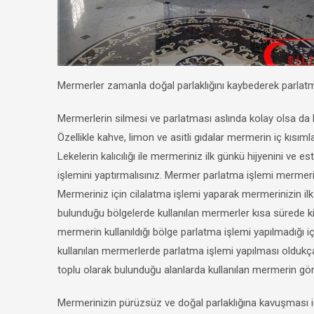
Mermerler zamanla doğal parlaklığını kaybederek parlatma
Mermerlerin silmesi ve parlatması aslında kolay olsa da
Özellikle kahve, limon ve asitli gıdalar mermerin iç kısım
Lekelerin kalıcılığı ile mermeriniz ilk günkü hijyenini v
işlemini yaptırmalısınız. Mermer parlatma işlemi mermerin
Mermeriniz için cilalatma işlemi yaparak mermerinizin il
bulunduğu bölgelerde kullanılan mermerler kısa sürede ki
mermerin kullanıldığı bölge parlatma işlemi yapılmadığı i
kullanılan mermerlerde parlatma işlemi yapılması oldukça 
toplu olarak bulunduğu alanlarda kullanılan mermerin gör
Mermerinizin pürüzsüz ve doğal parlaklığına kavuşması içi