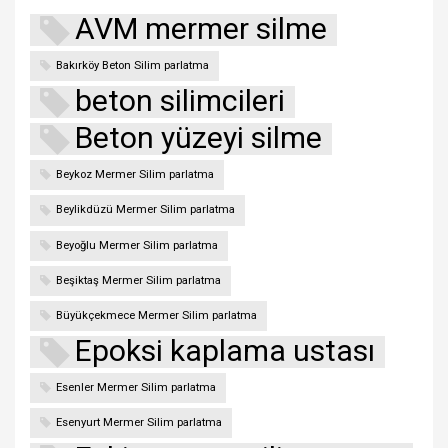
AVM mermer silme
Bakırköy Beton Silim parlatma
beton silimcileri
Beton yüzeyi silme
Beykoz Mermer Silim parlatma
Beylikdüzü Mermer Silim parlatma
Beyoğlu Mermer Silim parlatma
Beşiktaş Mermer Silim parlatma
Büyükçekmece Mermer Silim parlatma
Epoksi kaplama ustası
Esenler Mermer Silim parlatma
Esenyurt Mermer Silim parlatma