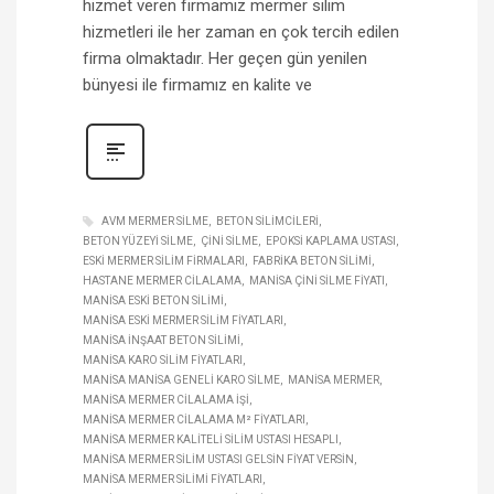
hizmet veren firmamız mermer silim
hizmetleri ile her zaman en çok tercih edilen
firma olmaktadır. Her geçen gün yenilen
bünyesi ile firmamız en kalite ve
AVM MERMER SILME
BETON SILIMCILERI
BETON YÜZEYI SILME
ÇINI SILME
EPOKSI KAPLAMA USTASI
ESKI MERMER SILIM FIRMALARI
FABRIKA BETON SILIMI
HASTANE MERMER CILALAMA
MANISA ÇINI SILME FIYATI
MANISA ESKI BETON SILIMI
MANISA ESKI MERMER SILIM FIYATLARI
MANISA INŞAAT BETON SILIMI
MANISA KARO SILIM FIYATLARI
MANISA MANISA GENELI KARO SILME
MANISA MERMER
MANISA MERMER CILALAMA IŞI
MANISA MERMER CILALAMA M² FIYATLARI
MANISA MERMER KALITELI SILIM USTASI HESAPLI
MANISA MERMER SILIM USTASI GELSIN FIYAT VERSIN
MANISA MERMER SILIMI FIYATLARI