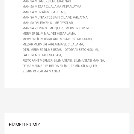
MANISA MERMER SILME MAKINASI
MANISA MEZAR CILALAMA VE PARLATMA
MANISA MOZAIK SILIM USTASI
MANISA MUTFAK TEZGAHI CILA VE PARLATMA
MANISA PALEDYEN SILME FIYATLARI
MANISA ZEMIN SILME IŞLERI
MERMER KORUYUCU
MERMER SILIM MALIYET HESAPLAMA
MERMER SILIM USTALARI
MERMER SILME USTASI
MEZAR MERMERI PARLATMA VE CILALAMA
OTEL MERMER SILME USTASI
OTOPARK BETON SILIMI
PALEDYEN SILME USTALARI
RESTORANT MERMERI SILIM USTASI
SILIM USTASI MANISA
TERAS MERMER VE BETON SILIMI
ZEMIN CILA IŞLERI
ZEMIN PARLATMA MANISA
HIZMETLERIMIZ