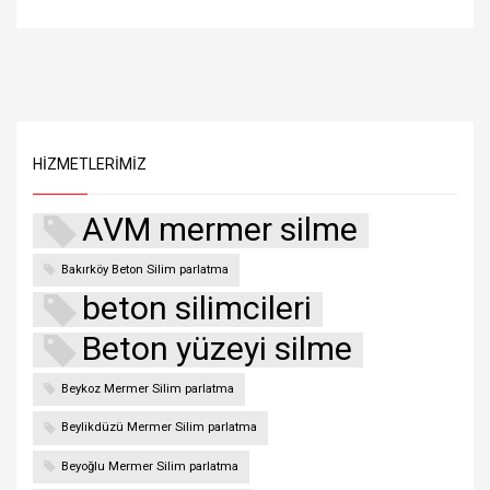
HIZMETLERIMIZ
AVM mermer silme
Bakırköy Beton Silim parlatma
beton silimcileri
Beton yüzeyi silme
Beykoz Mermer Silim parlatma
Beylikdüzü Mermer Silim parlatma
Beyoğlu Mermer Silim parlatma