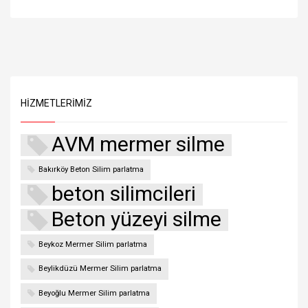
HIZMETLERIMIZ
AVM mermer silme
Bakırköy Beton Silim parlatma
beton silimcileri
Beton yüzeyi silme
Beykoz Mermer Silim parlatma
Beylikdüzü Mermer Silim parlatma
Beyoğlu Mermer Silim parlatma