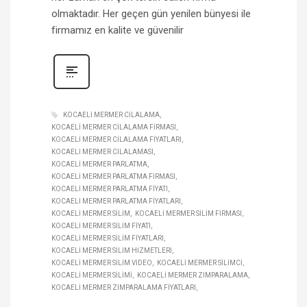
olmaktadır. Her geçen gün yenilen bünyesi ile
firmamız en kalite ve güvenilir
KOCAELI MERMER CILALAMA
KOCAELI MERMER CILALAMA FIRMASI
KOCAELI MERMER CILALAMA FIYATLARI
KOCAELI MERMER CILALAMASI
KOCAELI MERMER PARLATMA
KOCAELI MERMER PARLATMA FIRMASI
KOCAELI MERMER PARLATMA FIYATI
KOCAELI MERMER PARLATMA FIYATLARI
KOCAELI MERMER SILIM
KOCAELI MERMER SILIM FIRMASI
KOCAELI MERMER SILIM FIYATI
KOCAELI MERMER SILIM FIYATLARI
KOCAELI MERMER SILIM HIZMETLERI
KOCAELI MERMER SILIM VIDEO
KOCAELI MERMER SILIMCI
KOCAELI MERMER SILIMI
KOCAELI MERMER ZIMPARALAMA
KOCAELI MERMER ZIMPARALAMA FIYATLARI