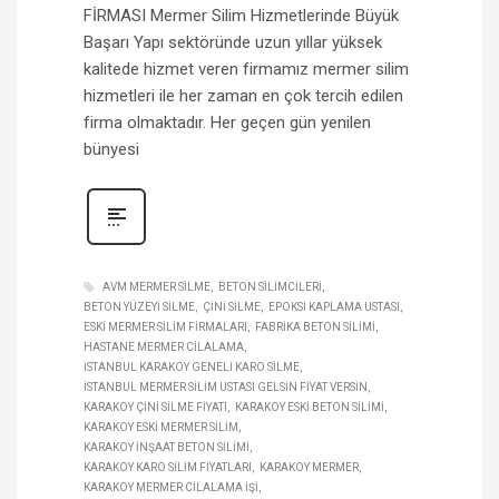
FİRMASI Mermer Silim Hizmetlerinde Büyük
Başarı Yapı sektöründe uzun yıllar yüksek
kalitede hizmet veren firmamız mermer silim
hizmetleri ile her zaman en çok tercih edilen
firma olmaktadır. Her geçen gün yenilen
bünyesi
AVM MERMER SILME
BETON SILIMCILERI
BETON YÜZEYI SILME
ÇINI SILME
EPOKSI KAPLAMA USTASI
ESKI MERMER SILIM FIRMALARI
FABRIKA BETON SILIMI
HASTANE MERMER CILALAMA
İSTANBUL KARAKOY GENELI KARO SILME
İSTANBUL MERMER SILIM USTASI GELSIN FIYAT VERSIN
KARAKOY ÇINI SILME FIYATI
KARAKOY ESKI BETON SILIMI
KARAKOY ESKI MERMER SILIM
KARAKOY INŞAAT BETON SILIMI
KARAKOY KARO SILIM FIYATLARI
KARAKOY MERMER
KARAKOY MERMER CILALAMA IŞI