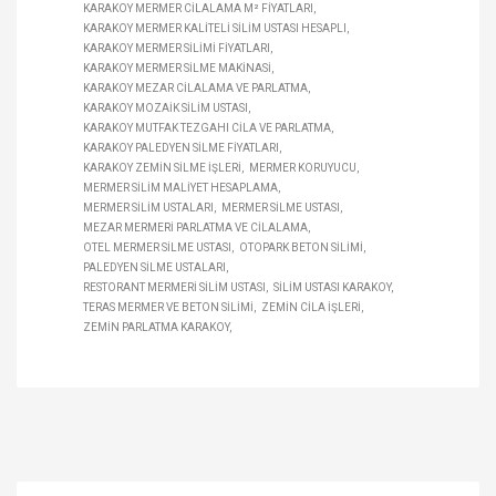
KARAKOY MERMER CILALAMA M² FIYATLARI
KARAKOY MERMER KALITELI SILIM USTASI HESAPLI
KARAKOY MERMER SILIMI FIYATLARI
KARAKOY MERMER SILME MAKINASI
KARAKOY MEZAR CILALAMA VE PARLATMA
KARAKOY MOZAIK SILIM USTASI
KARAKOY MUTFAK TEZGAHI CILA VE PARLATMA
KARAKOY PALEDYEN SILME FIYATLARI
KARAKOY ZEMIN SILME IŞLERI
MERMER KORUYUCU
MERMER SILIM MALIYET HESAPLAMA
MERMER SILIM USTALARI
MERMER SILME USTASI
MEZAR MERMERI PARLATMA VE CILALAMA
OTEL MERMER SILME USTASI
OTOPARK BETON SILIMI
PALEDYEN SILME USTALARI
RESTORANT MERMERI SILIM USTASI
SILIM USTASI KARAKOY
TERAS MERMER VE BETON SILIMI
ZEMIN CILA IŞLERI
ZEMIN PARLATMA KARAKOY