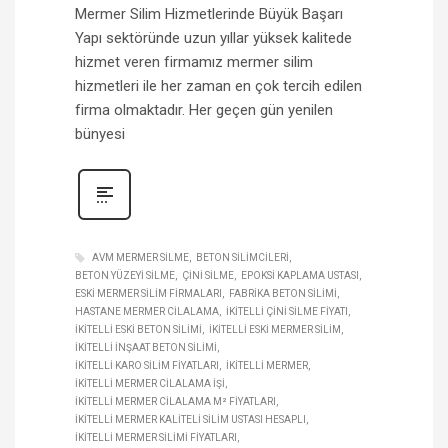
Mermer Silim Hizmetlerinde Büyük Başarı
Yapı sektöründe uzun yıllar yüksek kalitede
hizmet veren firmamız mermer silim
hizmetleri ile her zaman en çok tercih edilen
firma olmaktadır. Her geçen gün yenilen
bünyesi
AVM MERMER SILME
BETON SILIMCILERI
BETON YÜZEYI SILME
ÇINI SILME
EPOKSI KAPLAMA USTASI
ESKI MERMER SILIM FIRMALARI
FABRIKA BETON SILIMI
HASTANE MERMER CILALAMA
IKITELLI ÇINI SILME FIYATI
IKITELLI ESKI BETON SILIMI
IKITELLI ESKI MERMER SILIM
IKITELLI INŞAAT BETON SILIMI
IKITELLI KARO SILIM FIYATLARI
IKITELLI MERMER
IKITELLI MERMER CILALAMA IŞI
IKITELLI MERMER CILALAMA M² FIYATLARI
IKITELLI MERMER KALITELI SILIM USTASI HESAPLI
IKITELLI MERMER SILIMI FIYATLARI