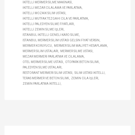
IKITELLI MERMER SILME MAKINASI
IKITELLI MEZAR CILALAMA VE PARLATMA
IKITELLI MOZAIK SILIM USTASI
IKITELLI MUTFAK TEZGAHI CILA VE PARLATMA
IKITELLI PALEDYEN SILME FIYATLARI
IKITELLI ZEMIN SILME IŞLERI
İSTANBUL IKITELLI GENELI KARO SILME
İSTANBUL MERMER SILIM USTASI GELSIN FIYAT VERSIN
MERMER KORUYUCU
MERMER SILIM MALIYET HESAPLAMA
MERMER SILIM USTALARI
MERMER SILME USTASI
MEZAR MERMERI PARLATMA VE CILALAMA
OTEL MERMER SILME USTASI
OTOPARK BETON SILIMI
PALEDYEN SILME USTALARI
RESTORANT MERMERI SILIM USTASI
SILIM USTASI IKITELLI
TERAS MERMER VE BETON SILIMI
ZEMIN CILA IŞLERI
ZEMIN PARLATMA IKITELLI