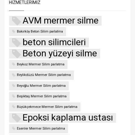
HIZMETLERIMIZ
AVM mermer silme
Bakırköy Beton Silim parlatma
beton silimcileri
Beton yüzeyi silme
Beykoz Mermer Silim parlatma
Beylikdüzü Mermer Silim parlatma
Beyoğlu Mermer Silim parlatma
Beşiktaş Mermer Silim parlatma
Büyükçekmece Mermer Silim parlatma
Epoksi kaplama ustası
Esenler Mermer Silim parlatma