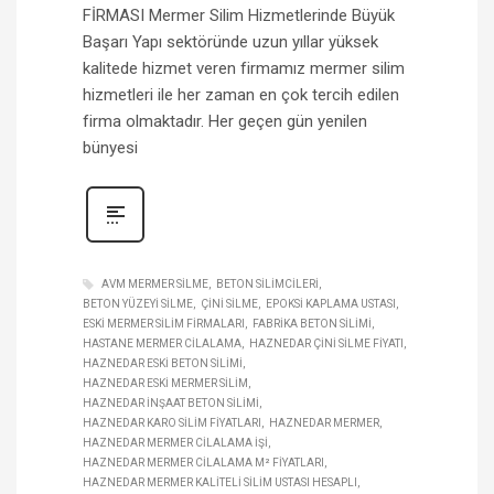
FİRMASI Mermer Silim Hizmetlerinde Büyük
Başarı Yapı sektöründe uzun yıllar yüksek
kalitede hizmet veren firmamız mermer silim
hizmetleri ile her zaman en çok tercih edilen
firma olmaktadır. Her geçen gün yenilen
bünyesi
AVM MERMER SILME
BETON SILIMCILERI
BETON YÜZEYI SILME
ÇINI SILME
EPOKSI KAPLAMA USTASI
ESKI MERMER SILIM FIRMALARI
FABRIKA BETON SILIMI
HASTANE MERMER CILALAMA
HAZNEDAR ÇINI SILME FIYATI
HAZNEDAR ESKI BETON SILIMI
HAZNEDAR ESKI MERMER SILIM
HAZNEDAR INŞAAT BETON SILIMI
HAZNEDAR KARO SILIM FIYATLARI
HAZNEDAR MERMER
HAZNEDAR MERMER CILALAMA IŞI
HAZNEDAR MERMER CILALAMA M² FIYATLARI
HAZNEDAR MERMER KALITELI SILIM USTASI HESAPLI