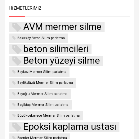
HIZMETLERIMIZ
AVM mermer silme
Bakırköy Beton Silim parlatma
beton silimcileri
Beton yüzeyi silme
Beykoz Mermer Silim parlatma
Beylikdüzü Mermer Silim parlatma
Beyoğlu Mermer Silim parlatma
Beşiktaş Mermer Silim parlatma
Büyükçekmece Mermer Silim parlatma
Epoksi kaplama ustası
Esenler Mermer Silim parlatma