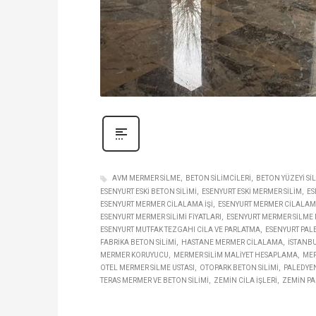
AVM MERMER SILME
BETON SILIMCILERI
BETON YÜZEYI SI
ESENYURT ESKI BETON SILIMI
ESENYURT ESKI MERMER SILIM
ES
ESENYURT MERMER CILALAMA IŞI
ESENYURT MERMER CILALAMA
ESENYURT MERMER SILIMI FIYATLARI
ESENYURT MERMER SILME 
ESENYURT MUTFAK TEZGAHI CILA VE PARLATMA
ESENYURT PALE
FABRIKA BETON SILIMI
HASTANE MERMER CILALAMA
İSTANBU
MERMER KORUYUCU
MERMER SILIM MALIYET HESAPLAMA
MER
OTEL MERMER SILME USTASI
OTOPARK BETON SILIMI
PALEDYEN
TERAS MERMER VE BETON SILIMI
ZEMIN CILA IŞLERI
ZEMIN PA