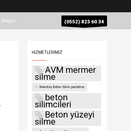
İletişim
(0552) 823 60 34
HIZMETLERIMIZ
AVM mermer
silme
Bakırköy Beton Silim parlatma
beton
silimcileri
p
Beton yüzeyi
silme