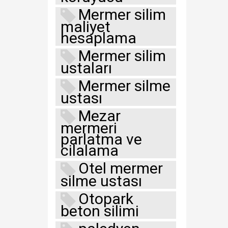
Mermer silim
maliyet
hesaplama
Mermer silim
ustaları
Mermer silme
ustası
Mezar
mermeri
parlatma ve
cilalama
Otel mermer
silme ustası
Otopark
beton silimi