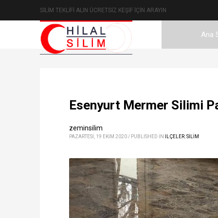
SİLİM TEKLİFİ ALIN ÜCRETSİZ KEŞİF İÇİN ARAYIN
Ana 
Esenyurt Mermer Silimi P
zeminsilim
PAZARTESI, 19 EKIM 2020
/
PUBLISHED IN
İLÇELER
,
SİLİM