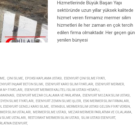
Hizmetlerinde Büyük Başarı Yapı
sektöründe uzun yıllar yüksek kalitede
hizmet veren firmamız mermer silim
hizmetleri ile her zaman en çok tercih
edilen firma olmaktadır. Her geçen gün
yenilen bünyesi
LME
ÇINI SILME
EPOKSI KAPLAMA USTASI
ESENYURT ÇINI SILME FIYATI
ENYURT INŞAAT BETON SILIMI
ESENYURT KARO SILIM FIYATLARI
ESENYURT MERMER
 M² FIYATLARI
ESENYURT MERMER KALITELI SILIM USTASI HESAPLI
MAKINASI
ESENYURT MEZAR CILALAMA VE PARLATMA
ESENYURT MOZAIK SILIM USTASI
DYEN SILME FIYATLARI
ESENYURT ZEMIN SILME IŞLERI
ESKI MERMER SILIM FIRMALARI
L ESENYURT GENELI KARO SILME
İSTANBUL MERMER SILIM USTASI GELSIN FIYAT VERSIN
MER SILIM USTALARI
MERMER SILME USTASI
MEZAR MERMERI PARLATMA VE CILALAMA
 SILME USTALARI
RESTORANT MERMERI SILIM USTASI
SILIM USTASI ESENYURT
RLATMA ESENYURT