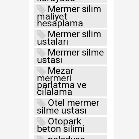
Mermer silim
maliyet
hesaplama
Mermer silim
ustaları
Mermer silme
ustası
Mezar
mermeri
parlatma ve
cilalama
Otel mermer
silme ustası
Otopark
beton silimi