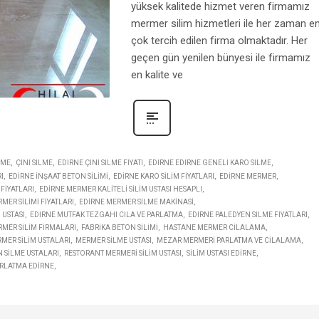
yüksek kalitede hizmet veren firmamız
mermer silim hizmetleri ile her zaman e
çok tercih edilen firma olmaktadır. Her
geçen gün yenilen bünyesi ile firmamız
en kalite ve
LME
ÇINI SILME
EDIRNE ÇINI SILME FIYATI
EDIRNE EDIRNE GENELI KARO SILME
I
EDIRNE INŞAAT BETON SILIMI
EDIRNE KARO SILIM FIYATLARI
EDIRNE MERMER
FIYATLARI
EDIRNE MERMER KALITELI SILIM USTASI HESAPLI
MER SILIMI FIYATLARI
EDIRNE MERMER SILME MAKINASI
 USTASI
EDIRNE MUTFAK TEZGAHI CILA VE PARLATMA
EDIRNE PALEDYEN SILME FIYATLARI
RMER SILIM FIRMALARI
FABRIKA BETON SILIMI
HASTANE MERMER CILALAMA
MER SILIM USTALARI
MERMER SILME USTASI
MEZAR MERMERI PARLATMA VE CILALAMA
 SILME USTALARI
RESTORANT MERMERI SILIM USTASI
SILIM USTASI EDIRNE
RLATMA EDIRNE