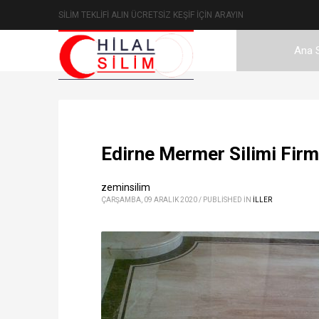
SİLİM TEKLİFİ ALIN ÜCRETSİZ KEŞİF İÇİN ARAYIN
Ana 
Edirne Mermer Silimi Firma
zeminsilim
ÇARŞAMBA, 09 ARALIK 2020
/
PUBLISHED IN
ILLER