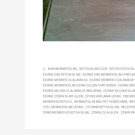
AVM MERMER SILME
BETON SILIMCILERI
BETON YÜZEYI SI
EDIRNE ESKI BETON SILIMI
EDIRNE ESKI MERMER SILIM FIYATLAR
EDIRNE MERMER CILALAMA IŞI
EDIRNE MERMER CILALAMA M² 
EDIRNE MERMER SILIM USTASI GELSIN FIYAT VERSIN
EDIRNE MER
EDIRNE MEZAR CILALAMA VE PARLATMA
EDIRNE MOZAIK SILIM
EDIRNE ZEMIN SILME IŞLERI
EPOKSI KAPLAMA USTASI
ESKI ME
MERMER KORUYUCU
MERMER SILIM MALIYET HESAPLAMA
MER
OTEL MERMER SILME USTASI
OTOPARK BETON SILIMI
PALEDYEN
TERAS MERMER VE BETON SILIMI
ZEMIN CILA IŞLERI
ZEMIN PA