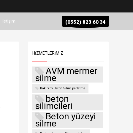
İletişim
(0552) 823 60 34
HIZMETLERIMIZ
AVM mermer
silme
Bakırköy Beton Silim parlatma
beton
silimcileri
p
Beton yüzeyi
silme