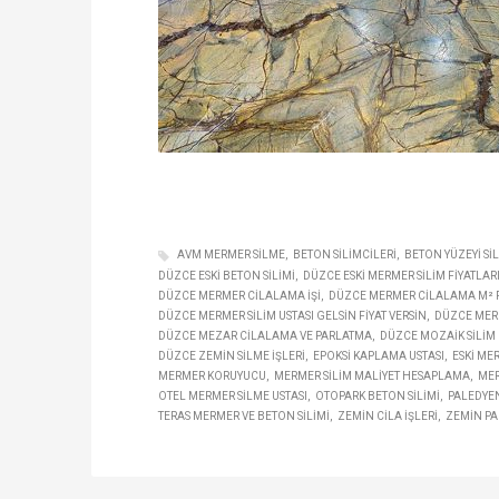
AVM MERMER SILME
BETON SILIMCILERI
BETON YÜZEYI SI
DÜZCE ESKI BETON SILIMI
DÜZCE ESKI MERMER SILIM FIYATLAR
DÜZCE MERMER CILALAMA IŞI
DÜZCE MERMER CILALAMA M² F
DÜZCE MERMER SILIM USTASI GELSIN FIYAT VERSIN
DÜZCE MERM
DÜZCE MEZAR CILALAMA VE PARLATMA
DÜZCE MOZAIK SILIM 
DÜZCE ZEMIN SILME IŞLERI
EPOKSI KAPLAMA USTASI
ESKI ME
MERMER KORUYUCU
MERMER SILIM MALIYET HESAPLAMA
MER
OTEL MERMER SILME USTASI
OTOPARK BETON SILIMI
PALEDYEN
TERAS MERMER VE BETON SILIMI
ZEMIN CILA IŞLERI
ZEMIN P