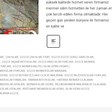
yüksek kalitede hizmet veren firmamız
mermer silim hizmetleri ile her zaman e
çok tercih edilen firma olmaktadır. Her
geçen gün yenilen bünyesi ile firmamız
en kalite ve
LME
ÇINI SILME
DÜZCE ÇINI SILME FIYATI
DÜZCE DÜZCE GENELI KARO SILME
I
DÜZCE INŞAAT BETON SILIMI
DÜZCE KARO SILIM FIYATLARI
DÜZCE MERMER
IYATLARI
DÜZCE MERMER KALITELI SILIM USTASI HESAPLI
ER SILIMI FIYATLARI
DÜZCE MERMER SILME MAKINASI
USTASI
DÜZCE MUTFAK TEZGAHI CILA VE PARLATMA
DÜZCE PALEDYEN SILME FIYATLARI
RMER SILIM FIRMALARI
FABRIKA BETON SILIMI
HASTANE MERMER CILALAMA
MER SILIM USTALARI
MERMER SILME USTASI
MEZAR MERMERI PARLATMA VE CILALAMA
 SILME USTALARI
RESTORANT MERMERI SILIM USTASI
SILIM USTASI DÜZCE
ARLATMA DÜZCE