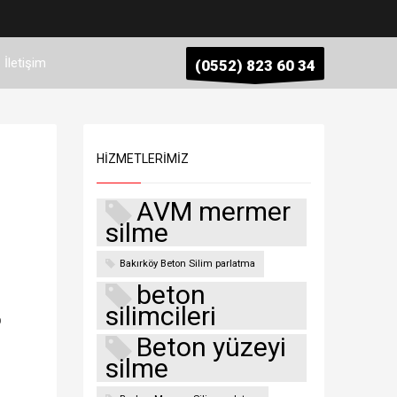
İletişim
(0552) 823 60 34
HIZMETLERIMIZ
AVM mermer
silme
Bakırköy Beton Silim parlatma
beton
silimcileri
p
Beton yüzeyi
silme