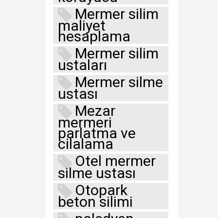
Mermer silim
maliyet
hesaplama
Mermer silim
ustaları
Mermer silme
ustası
Mezar
mermeri
parlatma ve
cilalama
Otel mermer
silme ustası
Otopark
beton silimi