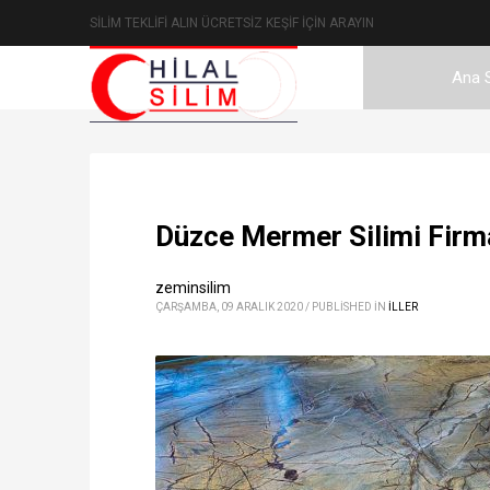
SİLİM TEKLİFİ ALIN ÜCRETSİZ KEŞİF İÇİN ARAYIN
Ana 
Düzce Mermer Silimi Firma
zeminsilim
ÇARŞAMBA, 09 ARALIK 2020
/
PUBLISHED IN
ILLER