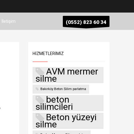
İletişim
(0552) 823 60 34
HIZMETLERIMIZ
AVM mermer
silme
Bakırköy Beton Silim parlatma
beton
silimcileri
p
Beton yüzeyi
silme