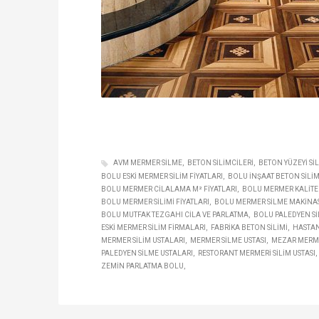
AVM MERMER SILME
BETON SILIMCILERI
BETON YÜZEYI SI
BOLU ESKI MERMER SILIM FIYATLARI
BOLU INŞAAT BETON SILIM
BOLU MERMER CILALAMA M² FIYATLARI
BOLU MERMER KALITELI
BOLU MERMER SILIMI FIYATLARI
BOLU MERMER SILME MAKINA
BOLU MUTFAK TEZGAHI CILA VE PARLATMA
BOLU PALEDYEN SI
ESKI MERMER SILIM FIRMALARI
FABRIKA BETON SILIMI
HASTA
MERMER SILIM USTALARI
MERMER SILME USTASI
MEZAR MERME
PALEDYEN SILME USTALARI
RESTORANT MERMERI SILIM USTASI
ZEMIN PARLATMA BOLU