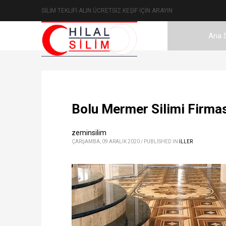
SİLİM TEKLİFİ ALIN ÜCRETSİZ KEŞİF İÇİN ARAYIN
Ana 
Bolu Mermer Silimi Firması
zeminsilim
ÇARŞAMBA, 09 ARALIK 2020
/
PUBLISHED IN
ILLER