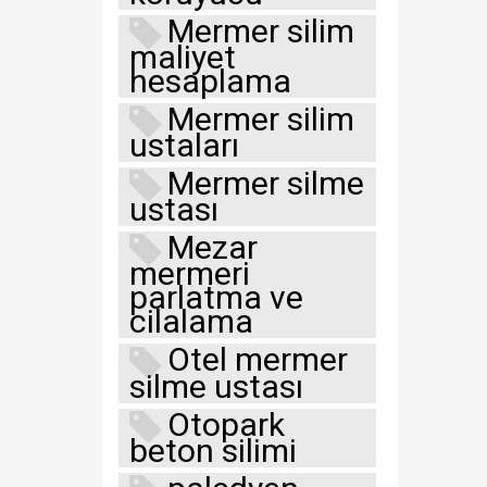
Mermer silim
maliyet
hesaplama
Mermer silim
ustaları
Mermer silme
ustası
Mezar
mermeri
parlatma ve
cilalama
Otel mermer
silme ustası
Otopark
beton silimi