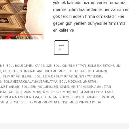
yüksek kalitede hizmet veren firmamız
mermer silim hizmetleri ile her zaman e
çok tercih edilen firma olmaktadır. Her
geçen gün yenilen bünyesi ile firmamız
en kalite ve
LME
BOLU BOLU GENELI KARO SILME
BOLU ÇINI SILME FIYATI
BOLU ESKI BETON SILIMI
I
BOLU KARO SILIM FIYATLARI
BOLU MERMER
BOLU MERMER CILALAMA IŞI
 SILIM USTASI HESAPLI
BOLU MERMER SILIM USTASI GELSIN FIYAT VERSIN
SI
BOLU MEZAR CILALAMA VE PARLATMA
BOLU MOZAIK SILIM USTASI
LME FIYATLARI
BOLU ZEMIN SILME IŞLERI
ÇINI SILME
EPOKSI KAPLAMA USTASI
NE MERMER CILALAMA
MERMER KORUYUCU
MERMER SILIM MALIYET HESAPLAMA
RI PARLATMA VE CILALAMA
OTEL MERMER SILME USTASI
OTOPARK BETON SILIMI
SILIM USTASI BOLU
TERAS MERMER VE BETON SILIMI
ZEMIN CILA IŞLERI