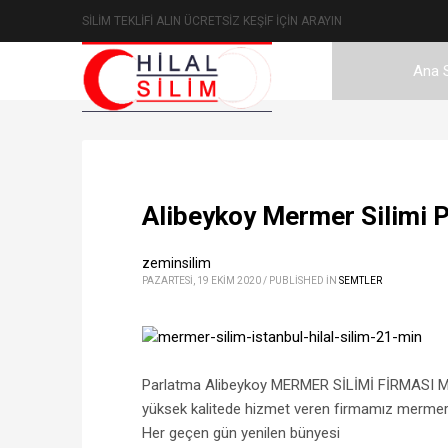
SİLİM TEKLİFİ ALIN ÜCRETSİZ KEŞİF İÇİN ARAYIN
Ana 
Alibeykoy Mermer Silimi 
zeminsilim
PAZARTESI, 19 EKIM 2020
/
PUBLISHED IN
SEMTLER
Parlatma Alibeykoy MERMER SİLİMİ FİRMASI Mer
yüksek kalitede hizmet veren firmamız mermer s
Her geçen gün yenilen bünyesi