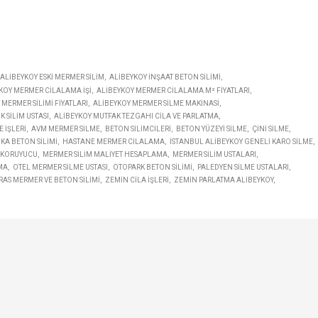
ALIBEYKOY ESKI MERMER SILIM
ALIBEYKOY INŞAAT BETON SILIMI
KOY MERMER CILALAMA IŞI
ALIBEYKOY MERMER CILALAMA M² FIYATLARI
 MERMER SILIMI FIYATLARI
ALIBEYKOY MERMER SILME MAKINASI
 SILIM USTASI
ALIBEYKOY MUTFAK TEZGAHI CILA VE PARLATMA
 IŞLERI
AVM MERMER SILME
BETON SILIMCILERI
BETON YÜZEYI SILME
ÇINI SILME
KA BETON SILIMI
HASTANE MERMER CILALAMA
İSTANBUL ALIBEYKOY GENELI KARO SILME
 KORUYUCU
MERMER SILIM MALIYET HESAPLAMA
MERMER SILIM USTALARI
MA
OTEL MERMER SILME USTASI
OTOPARK BETON SILIMI
PALEDYEN SILME USTALARI
RAS MERMER VE BETON SILIMI
ZEMIN CILA IŞLERI
ZEMIN PARLATMA ALIBEYKOY