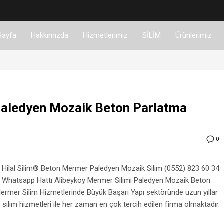
Sayfa
Hakkımızda
Hizmetlerimiz
SİLİM
Ürünlerimiz
Paledyen Mozaik Beton Parlatma
0
Hilal Silim® Beton Mermer Paledyen Mozaik Silim (0552) 823 60 34
Whatsapp Hattı Alibeykoy Mermer Silimi Paledyen Mozaik Beton
mer Silim Hizmetlerinde Büyük Başarı Yapı sektöründe uzun yıllar
ilim hizmetleri ile her zaman en çok tercih edilen firma olmaktadır.