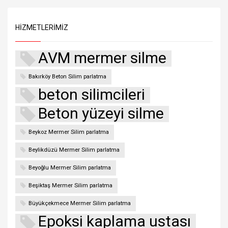
HIZMETLERIMIZ
AVM mermer silme
Bakırköy Beton Silim parlatma
beton silimcileri
Beton yüzeyi silme
Beykoz Mermer Silim parlatma
Beylikdüzü Mermer Silim parlatma
Beyoğlu Mermer Silim parlatma
Beşiktaş Mermer Silim parlatma
Büyükçekmece Mermer Silim parlatma
Epoksi kaplama ustası