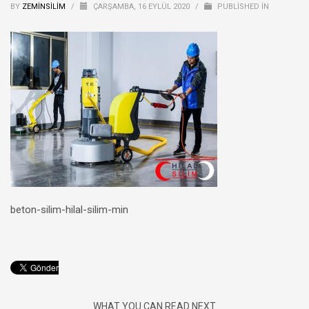
BY
ZEMINSILIM
/
ÇARŞAMBA, 16 EYLÜL 2020
/
PUBLISHED IN
beton-silim-hilal-silim-min
WHAT YOU CAN READ NEXT