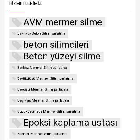
HIZMETLERIMIZ
AVM mermer silme
Bakırköy Beton Silim parlatma
beton silimcileri
Beton yüzeyi silme
Beykoz Mermer Silim parlatma
Beylikdüzü Mermer Silim parlatma
Beyoğlu Mermer Silim parlatma
Beşiktaş Mermer Silim parlatma
Büyükçekmece Mermer Silim parlatma
Epoksi kaplama ustası
Esenler Mermer Silim parlatma