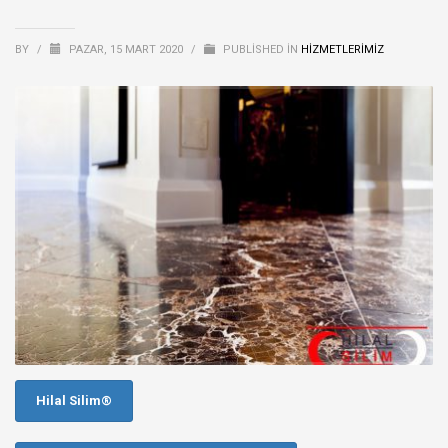
BY
/
PAZAR, 15 MART 2020
/
PUBLISHED IN
HİZMETLERİMİZ
Hilal Silim®