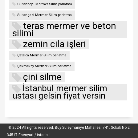
Sultanbeyli Mermer Silim parlatma
Sultangazi Mermer Silim parlatma
teras mermer ve beton
silimi
zemin cila işleri
Çatalca Mermer Silim parlatma
Çekmeköy Mermer Silim parlatma
çini silme
İstanbul mermer silim
ustası gelsin fiyat versin
© 2024 All rights reserved. Buy Süleymaniye Mahallesi 741. Sokak No 2
Mermer Silim Mermer Parlatma Mermer
34517 Esenyurt / İstanbul