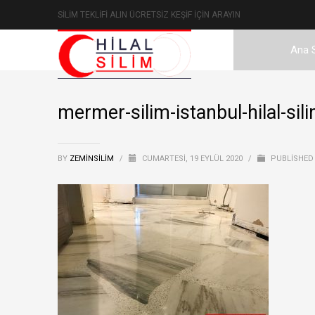
SİLİM TEKLİFİ ALIN ÜCRETSİZ KEŞİF İÇİN ARAYIN
Ana 
mermer-silim-istanbul-hilal-sil
BY
ZEMINSILIM
/
CUMARTESI, 19 EYLÜL 2020
/
PUBLISHED 