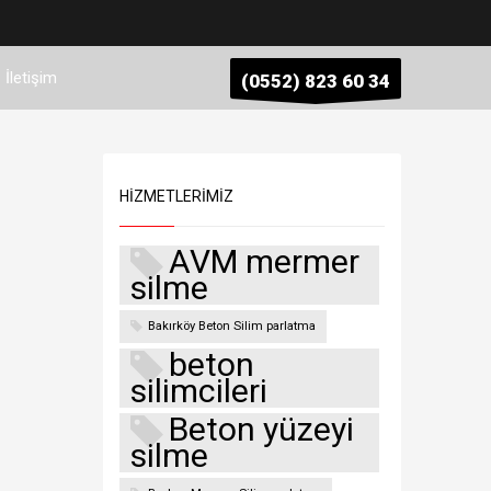
İletişim
(0552) 823 60 34
HIZMETLERIMIZ
AVM mermer
silme
Bakırköy Beton Silim parlatma
beton
silimcileri
Beton yüzeyi
silme