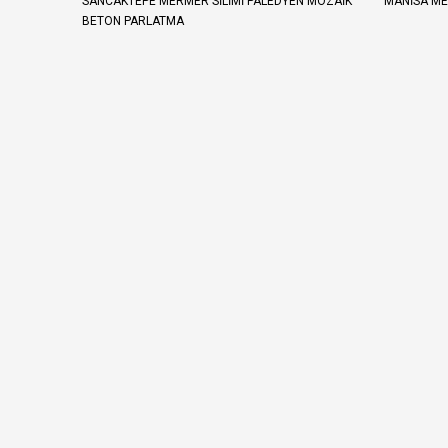
SANCAKTEPE MERMER SILIMI PALEDYEN MOZAIK
MANISA MER
BETON PARLATMA