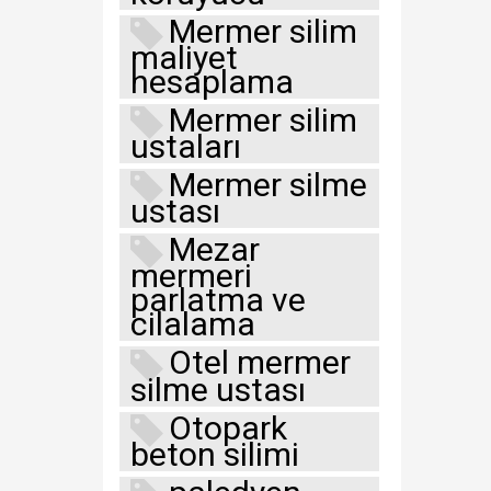
Mermer silim
maliyet
hesaplama
Mermer silim
ustaları
Mermer silme
ustası
Mezar
mermeri
parlatma ve
cilalama
Otel mermer
silme ustası
Otopark
beton silimi