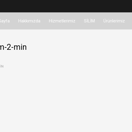
Sayfa
Hakkımızda
Hizmetlerimiz
SİLİM
Ürünlerimiz
im-2-min
IN